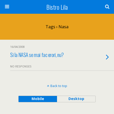
Bistro Lila
Tags › Nasa
16/04/2008
Si la NASA se mai fac erori, nu?
NO RESPONSES
Back to top
Mobile
Desktop