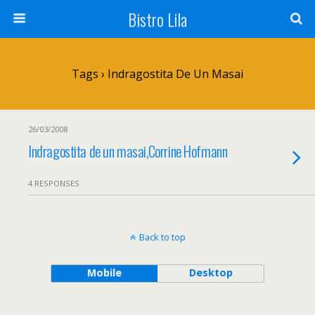
Bistro Lila
Tags › Indragostita De Un Masai
26/03/2008
Indragostita de un masai,Corrine Hofmann
4 RESPONSES
Back to top
Mobile
Desktop