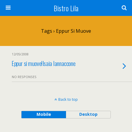
Bistro Lila
Tags › Eppur Si Muove
12/05/2008
Eppur si muove!Isaia Iannaccone
NO RESPONSES
Back to top
Mobile
Desktop