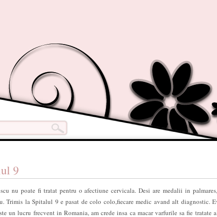
lul 9
u nu poate fi tratat pentru o afectiune cervicala. Desi are medalii in palmares
u. Trimis la Spitalul 9 e pasat de colo colo,fiecare medic avand alt diagnostic. E
ste un lucru frecvent in Romania, am crede insa ca macar varfurile sa fie tratate al