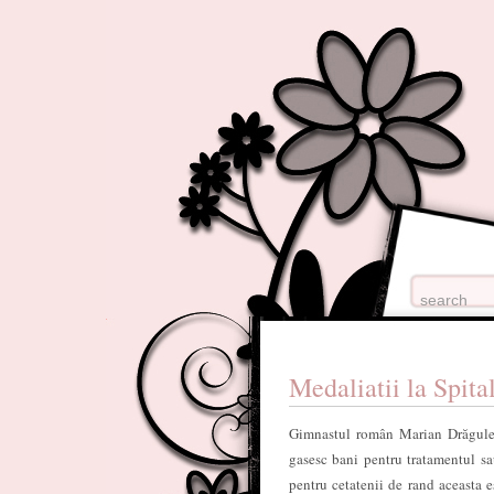
Medaliatii la Spita
Gimnastul român Marian Drăgulesc
gasesc bani pentru tratamentul sa
pentru cetatenii de rand aceasta e