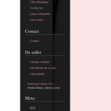
Chez Mazilique
Cookie Jar
Laura Adamache
Sava Laura
Contact
Contact
De suflet
Cristina Andone
Din bucuria de a scrie
Luna patrata
Samsung Galaxy S11
–
detalii tehnice, păreri și preț.
Meta:
RSS