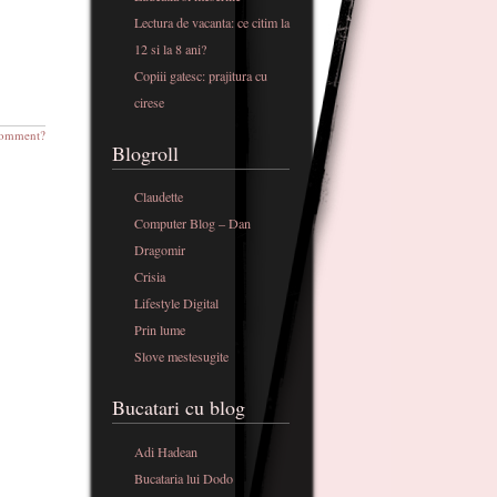
Lectura de vacanta: ce citim la
12 si la 8 ani?
Copiii gatesc: prajitura cu
cirese
omment?
Blogroll
Claudette
Computer Blog – Dan
Dragomir
Crisia
Lifestyle Digital
Prin lume
Slove mestesugite
Bucatari cu blog
Adi Hadean
Bucataria lui Dodo