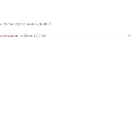
ta
,
marian dragusin
,
medalii
,
spitalul 9
urprinzatoare
on March 18, 2008
C