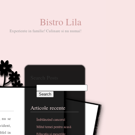
Bistro Lila
Experiente in familie! Culinare si nu numai!
Search Posts
Articole recente
, nu se
Îmblânzind cancerul
vident,
Mitul temei pentru acasă
tfel in
Educatia si meseriile