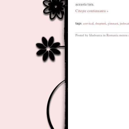
aceasta tara.
Citește continuarea »
tags
:
cervical
,
drepturi
,
gimnast
,
judeca
Posted by liladoarea in
Romania mereu s