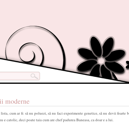
ii moderne
lista, cum ar fi: să nu poluezi, să nu faci experimente genetice, să nu devii foarte b
nu e catolic, deci poate taia cum are chef padurea Baneasa, ca doar e a lui.