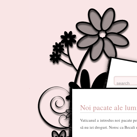
Noi pacate ale lum
Vaticanul a introdus noi pacate pe 
să nu iei droguri. Noroc ca Becali 