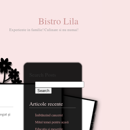
Bistro Lila
Experiente in familie! Culinare si nu numai!
Search Posts
Articole recente
ogat şi
Îmblânzind cancerul
Mitul temei pentru acasă
Educatia si meseriile