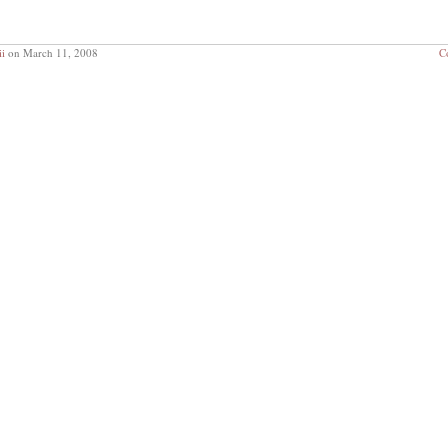
ii
on March 11, 2008
C