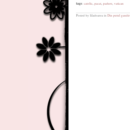
tags
:
catolic
,
pacat
,
padure
,
vatican
Posted by liladoarea in
Din putul gandir