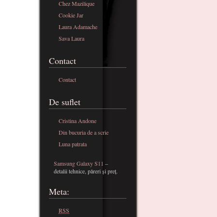
Chez Mazilique
Cookie Jar
Laura Adamache
Sava Laura
Contact
Contact
De suflet
Cristina Andone
Din bucuria de a scrie
Luna patrata
Samsung Galaxy S11
–
detalii tehnice, păreri și preț.
Meta:
RSS