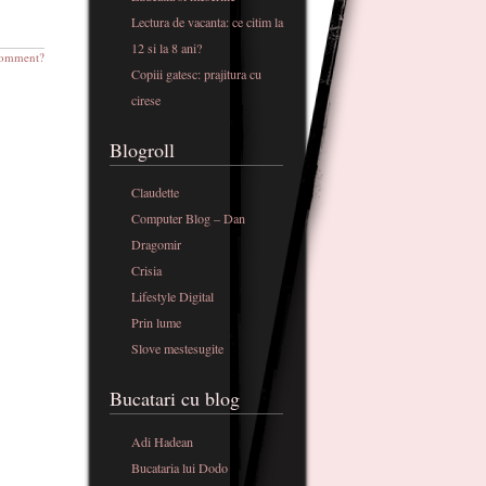
Lectura de vacanta: ce citim la
12 si la 8 ani?
omment?
Copiii gatesc: prajitura cu
cirese
Blogroll
Claudette
Computer Blog – Dan
Dragomir
Crisia
Lifestyle Digital
Prin lume
Slove mestesugite
Bucatari cu blog
Adi Hadean
Bucataria lui Dodo