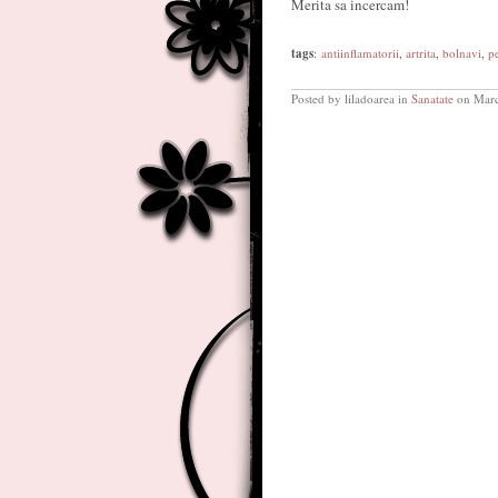
Merita sa incercam!
tags
:
antiinflamatorii
,
artrita
,
bolnavi
,
p
Posted by liladoarea in
Sanatate
on Marc