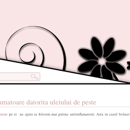
amatoare datorita uleiului de peste
 peste
pe zi ne ajuta sa folosim mai putine antiinflamatorii. Asta in cazul bolnav