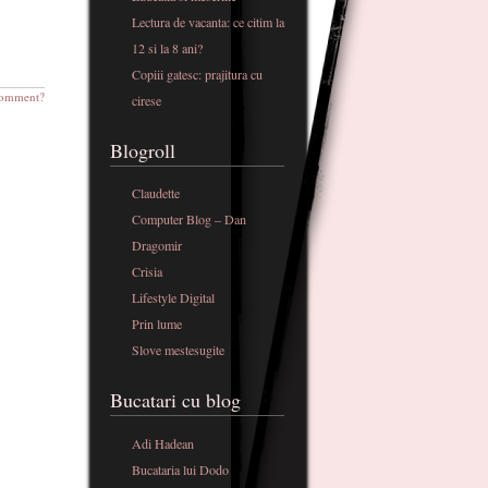
Lectura de vacanta: ce citim la
12 si la 8 ani?
Copiii gatesc: prajitura cu
omment?
cirese
Blogroll
Claudette
Computer Blog – Dan
Dragomir
Crisia
Lifestyle Digital
Prin lume
Slove mestesugite
Bucatari cu blog
Adi Hadean
Bucataria lui Dodo