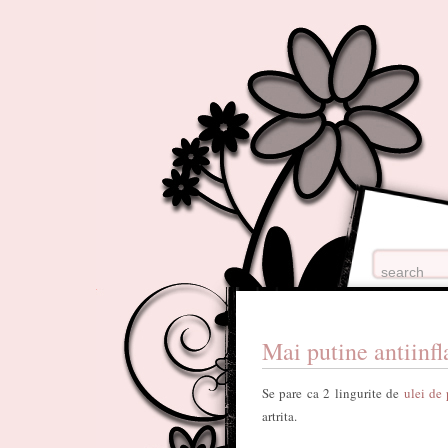
Mai putine antiinfl
Se pare ca 2 lingurite de
ulei de
artrita.