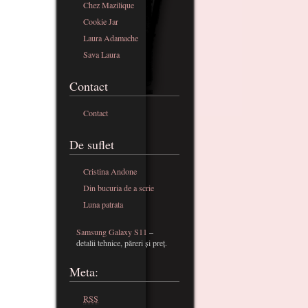
Chez Mazilique
Cookie Jar
Laura Adamache
Sava Laura
Contact
Contact
De suflet
Cristina Andone
Din bucuria de a scrie
Luna patrata
Samsung Galaxy S11
–
detalii tehnice, păreri și preț.
Meta:
RSS