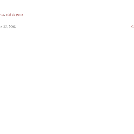
este
,
ulei de peste
h 25, 2008
C