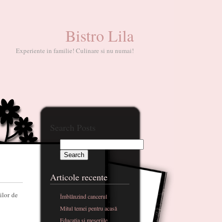
Bistro Lila
Experiente in familie! Culinare si nu numai!
Search Posts
Articole recente
ilor de
Îmblânzind cancerul
Mitul temei pentru acasă
Educatia si meseriile