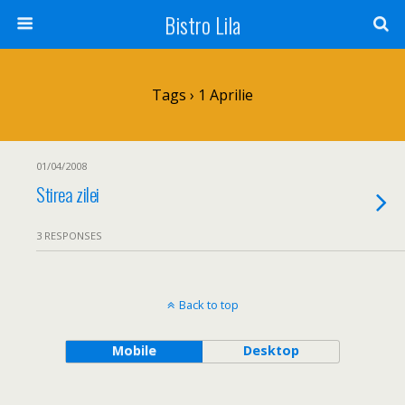
Bistro Lila
Tags › 1 Aprilie
01/04/2008
Stirea zilei
3 RESPONSES
Back to top
Mobile
Desktop