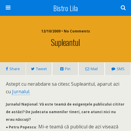
Bistro Lila
12/10/2009 • No Comments
Supleantul
Share
Tweet
Pin
Mail
SMS
Astept cu nerabdare sa citesc Supleantul, aparut azi
cu
Jurnalul.
Jurnalul Naţional: Vă este teamă de exigenţele publicului cititor
de astăzi? De judecata oamenilor tineri, care atunci nici nu
erau născuţi?
Mi-e teamă că publicul de azi visează
● Petru Popescu: