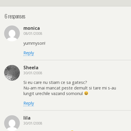
6 responses
monica
08/01/2008
yummyson!
Reply
Sheela
30/01/2008
Si eu care nu stiam ce sa gatesc?
Nu-am mai mancat peste demult si tare mi s-au
lungit urechile vazand somonul
Reply
lila
30/01/2008