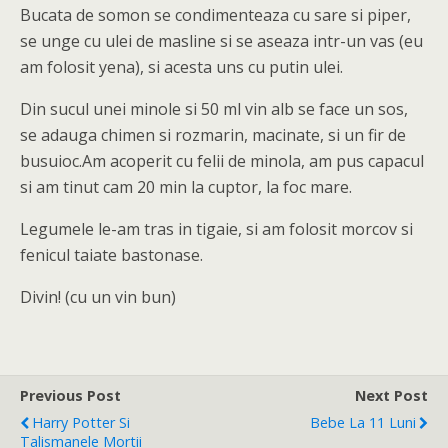
Bucata de somon se condimenteaza cu sare si piper,
se unge cu ulei de masline si se aseaza intr-un vas (eu
am folosit yena), si acesta uns cu putin ulei.
Din sucul unei minole si 50 ml vin alb se face un sos,
se adauga chimen si rozmarin, macinate, si un fir de
busuioc.Am acoperit cu felii de minola, am pus capacul
si am tinut cam 20 min la cuptor, la foc mare.
Legumele le-am tras in tigaie, si am folosit morcov si
fenicul taiate bastonase.
Divin! (cu un vin bun)
Previous Post
Next Post
Harry Potter Si
Bebe La 11 Luni
Talismanele Mortii