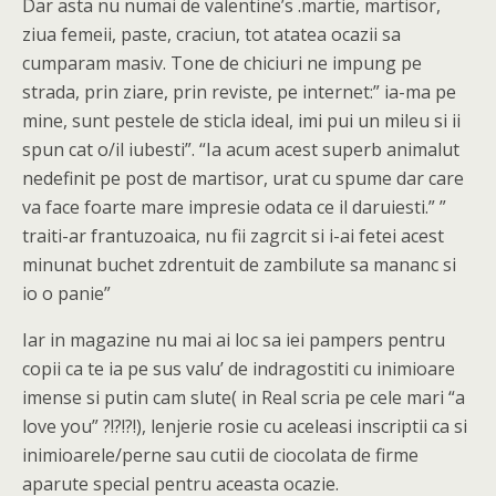
Dar asta nu numai de valentine’s .martie, martisor,
ziua femeii, paste, craciun, tot atatea ocazii sa
cumparam masiv. Tone de chiciuri ne impung pe
strada, prin ziare, prin reviste, pe internet:” ia-ma pe
mine, sunt pestele de sticla ideal, imi pui un mileu si ii
spun cat o/il iubesti”. “Ia acum acest superb animalut
nedefinit pe post de martisor, urat cu spume dar care
va face foarte mare impresie odata ce il daruiesti.” ”
traiti-ar frantuzoaica, nu fii zagrcit si i-ai fetei acest
minunat buchet zdrentuit de zambilute sa mananc si
io o panie”
Iar in magazine nu mai ai loc sa iei pampers pentru
copii ca te ia pe sus valu’ de indragostiti cu inimioare
imense si putin cam slute( in Real scria pe cele mari “a
love you” ?!?!?!), lenjerie rosie cu aceleasi inscriptii ca si
inimioarele/perne sau cutii de ciocolata de firme
aparute special pentru aceasta ocazie.