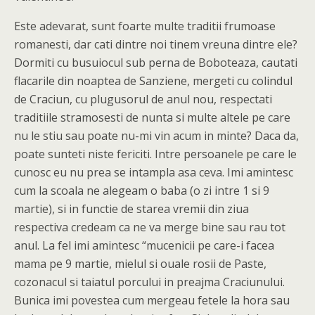
Este adevarat, sunt foarte multe traditii frumoase
romanesti, dar cati dintre noi tinem vreuna dintre ele?
Dormiti cu busuiocul sub perna de Boboteaza, cautati
flacarile din noaptea de Sanziene, mergeti cu colindul
de Craciun, cu plugusorul de anul nou, respectati
traditiile stramosesti de nunta si multe altele pe care
nu le stiu sau poate nu-mi vin acum in minte? Daca da,
poate sunteti niste fericiti. Intre persoanele pe care le
cunosc eu nu prea se intampla asa ceva. Imi amintesc
cum la scoala ne alegeam o baba (o zi intre 1 si 9
martie), si in functie de starea vremii din ziua
respectiva credeam ca ne va merge bine sau rau tot
anul. La fel imi amintesc “mucenicii pe care-i facea
mama pe 9 martie, mielul si ouale rosii de Paste,
cozonacul si taiatul porcului in preajma Craciunului.
Bunica imi povestea cum mergeau fetele la hora sau