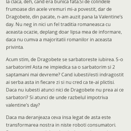
la claca, deh, cand era bunica fata.Si de colindele
frumoase din acele vremuri mi-a povestit, dar de
Dragobete, din pacate, n-am auzit pana la Valentine’s
day. Nu neg in nici un fel traditia romaneasca cu
aceasta ocazie, deplang doar lipsa mea de informare,
daca nu cumva a majoritatii romanilor in aceasta
privinta.
Acum stim, de Dragobete se sarbatoreste iubirea. S-o
sarbatorim! Asta ne impiedica sa o sarbatorim si 2
saptamani mai devreme? Cand iubesti/esti indragostit
ai serba asta in fiecare zi si nu cred ca te-ai plictisi.
Daca nu iubesti atunci nici de Dragobete nu prea ai ce
sarbatori? Si atunci de unde razbelul impotriva
valentine’s day?
Daca ma deranjeaza ceva insa legat de asta este
transformarea nostra in niste roboti consumatori.