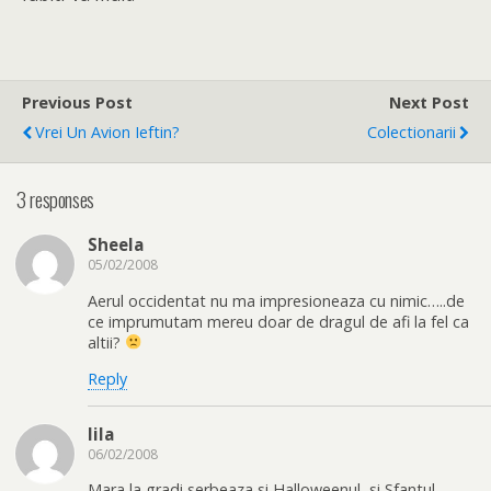
Previous Post
Next Post
Vrei Un Avion Ieftin?
Colectionarii
3 responses
Sheela
05/02/2008
Aerul occidentat nu ma impresioneaza cu nimic…..de
ce imprumutam mereu doar de dragul de afi la fel ca
altii?
Reply
lila
06/02/2008
Mara la gradi serbeaza si Halloweenul, si Sfantul