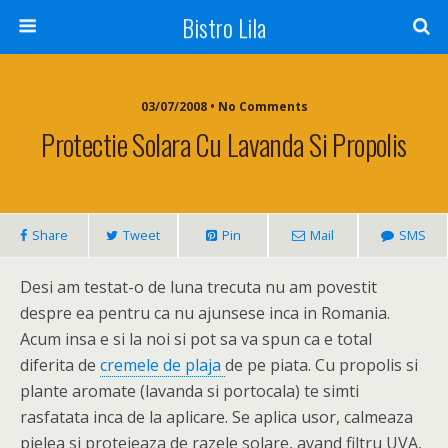
Bistro Lila
03/07/2008 • No Comments
Protectie Solara Cu Lavanda Si Propolis
Share
Tweet
Pin
Mail
SMS
Desi am testat-o de luna trecuta nu am povestit
despre ea pentru ca nu ajunsese inca in Romania.
Acum insa e si la noi si pot sa va spun ca e total
diferita de
cremele de plaja
de pe piata.
Cu propolis si
plante aromate (lavanda si portocala) te simti
rasfatata inca de la aplicare. Se aplica usor, calmeaza
pielea si protejeaza de razele solare, avand filtru UVA,