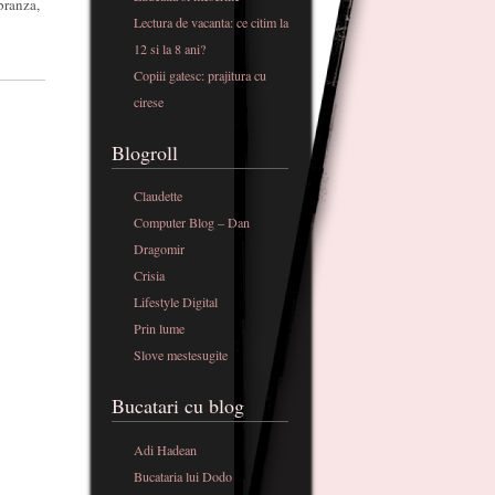
branza,
Lectura de vacanta: ce citim la
12 si la 8 ani?
Copiii gatesc: prajitura cu
cirese
Blogroll
Claudette
Computer Blog – Dan
Dragomir
Crisia
Lifestyle Digital
Prin lume
Slove mestesugite
Bucatari cu blog
Adi Hadean
Bucataria lui Dodo