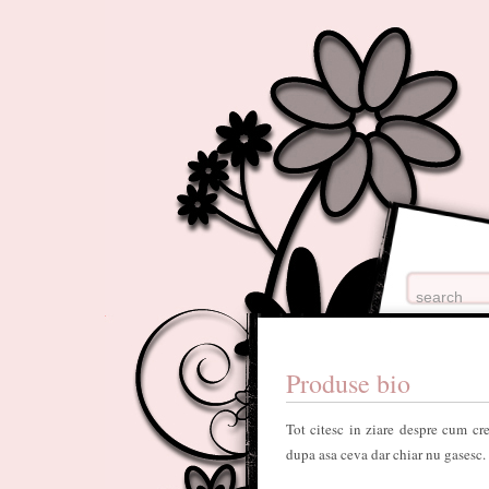
Produse bio
Tot citesc in ziare despre cum cr
dupa asa ceva dar chiar nu gasesc.