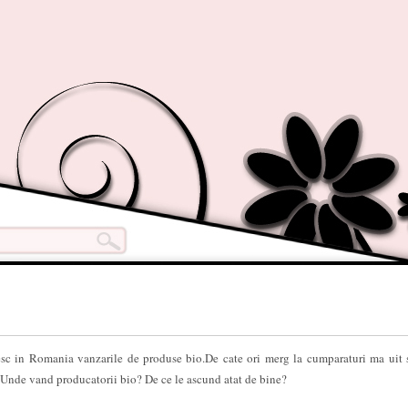
esc in Romania vanzarile de produse bio.De cate ori merg la cumparaturi ma uit 
 Unde vand producatorii bio? De ce le ascund atat de bine?