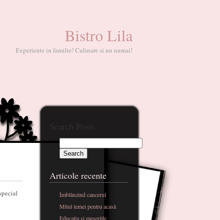
Bistro Lila
Experiente in familie! Culinare si nu numai!
Search Posts
Articole recente
special
Îmblânzind cancerul
Mitul temei pentru acasă
Educatia si meseriile