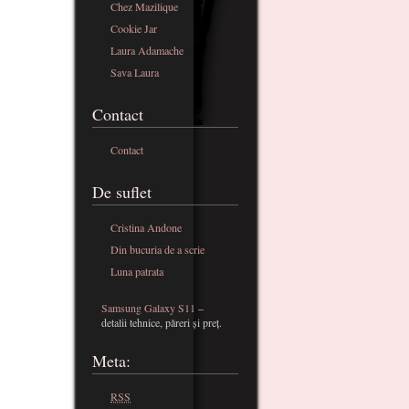
Chez Mazilique
Cookie Jar
Laura Adamache
Sava Laura
Contact
Contact
De suflet
Cristina Andone
Din bucuria de a scrie
Luna patrata
Samsung Galaxy S11
–
detalii tehnice, păreri și preț.
Meta:
RSS