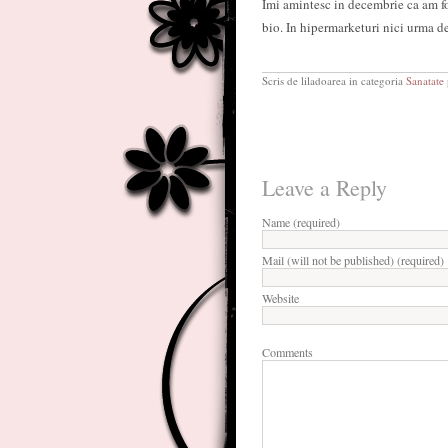
Imi amintesc in decembrie ca am fo
bio. In hipermarketuri nici urma d
Scris de liladoarea in categoria
Sanatate
Leave a Reply
Name (required)
Mail (will not be published) (required)
Website
Comments