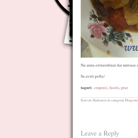
Nu arata extraordinar dar miroase a
Sa aveti pofta!
taguri
:
ciuperci
,
fasole
,
praz
Scris de liladoarea in categoria
Dragoste
Leave a Reply