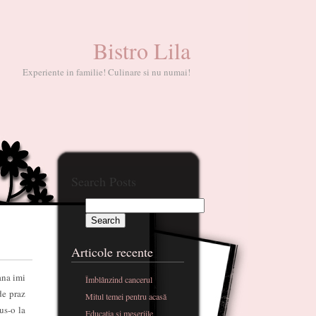
Bistro Lila
Experiente in familie! Culinare si nu numai!
Search Posts
Articole recente
ana imi
Îmblânzind cancerul
de praz
Mitul temei pentru acasă
us-o la
Educatia si meseriile