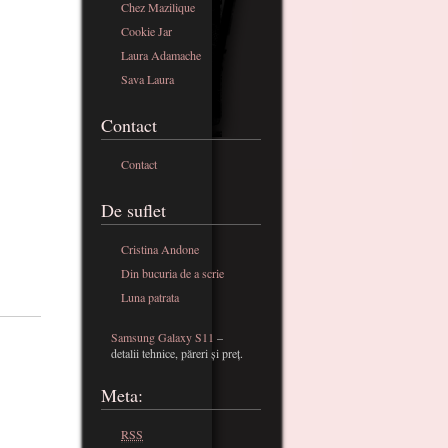
Chez Mazilique
Cookie Jar
Laura Adamache
Sava Laura
Contact
Contact
De suflet
Cristina Andone
Din bucuria de a scrie
Luna patrata
Samsung Galaxy S11
–
detalii tehnice, păreri și preț.
Meta:
RSS