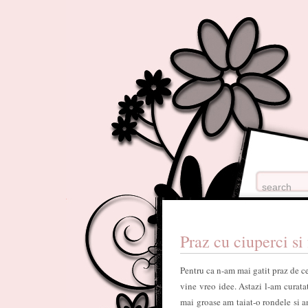
Praz cu ciuperci si
Pentru ca n-am mai gatit praz de c
vine vreo idee. Astazi l-am curata
mai groase am taiat-o rondele si a