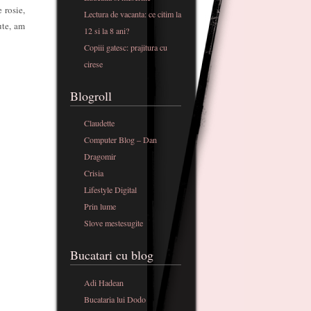
 rosie,
Lectura de vacanta: ce citim la
ute, am
12 si la 8 ani?
Copiii gatesc: prajitura cu
cirese
Blogroll
Claudette
Computer Blog – Dan
Dragomir
Crisia
Lifestyle Digital
Prin lume
Slove mestesugite
Bucatari cu blog
Adi Hadean
Bucataria lui Dodo