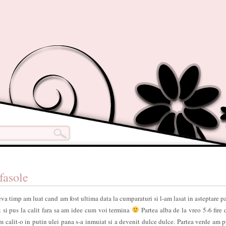
 fasole
eva timp am luat cand am fost ultima data la cumparaturi si l-am lasat in asteptare p
t si pus la calit fara sa am idee cum voi termina
Partea alba de la vreo 5-6 fire 
m calit-o in putin ulei pana s-a inmuiat si a devenit dulce dulce. Partea verde am p