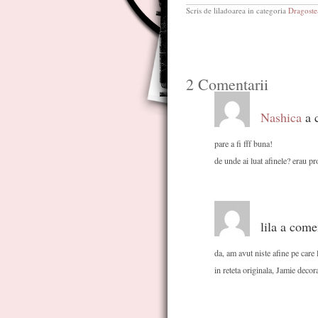
Scris de liladoarea in categoria
Dragoste
2 Comentarii
Nashica
a c
pare a fi fff buna!
de unde ai luat afinele? erau p
lila a come
da, am avut niste afine pe care 
in reteta originala, Jamie decor