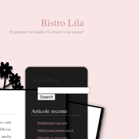
Bistro Lila
Experiente in familie! Culinare si nu numai!
Search Posts
Articole recente
 as cam
Îmblânzind cancerul
 Oliver.
Mitul temei pentru acasă
 multa
Educatia si meseriile