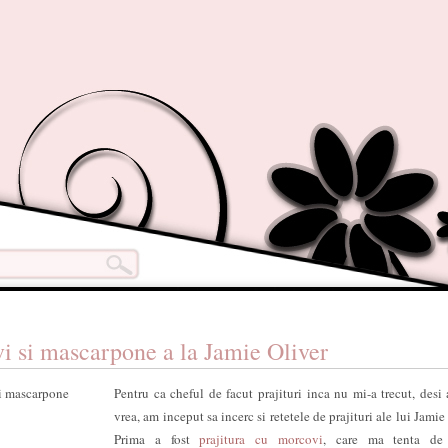
vi si mascarpone a la Jamie Oliver
Pentru ca cheful de facut prajituri inca nu mi-a trecut, desi
vrea, am inceput sa incerc si retetele de prajituri ale lui Jamie
Prima a fost
prajitura cu morcovi
, care ma tenta de