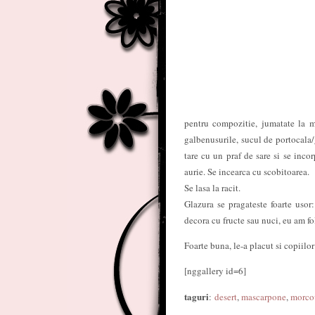
pentru compozitie, jumatate la m
galbenusurile, sucul de portocala/
tare cu un praf de sare si se inc
aurie. Se incearca cu scobitoarea.
Se lasa la racit.
Glazura se pragateste foarte usor:
decora cu fructe sau nuci, eu am fol
Foarte buna, le-a placut si copiilo
[nggallery id=6]
taguri
:
desert
,
mascarpone
,
morco