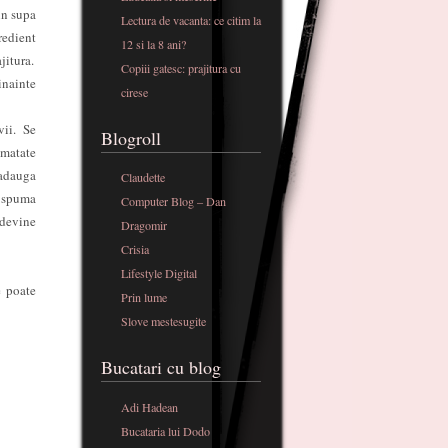
in supa
Lectura de vacanta: ce citim la
edient
12 si la 8 ani?
jitura.
Copiii gatesc: prajitura cu
inainte
cirese
vii. Se
Blogroll
umatate
 adauga
Claudette
t spuma
Computer Blog – Dan
 devine
Dragomir
Crisia
Lifestyle Digital
e poate
Prin lume
Slove mestesugite
Bucatari cu blog
Adi Hadean
Bucataria lui Dodo