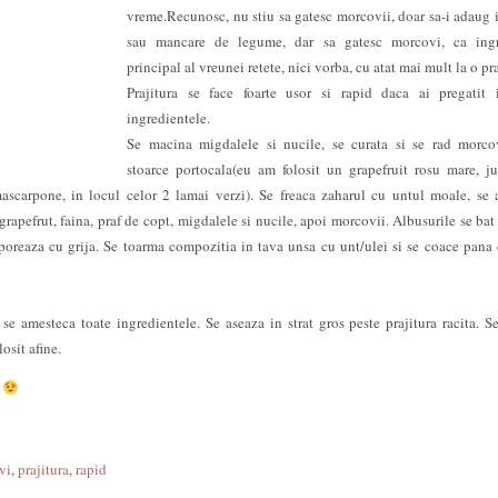
vreme.Recunosc, nu stiu sa gatesc morcovii, doar sa-i adaug 
sau mancare de legume, dar sa gatesc morcovi, ca ingr
principal al vreunei retete, nici vorba, cu atat mai mult la o pra
Prajitura se face foarte usor si rapid daca ai pregatit 
ingredientele.
Se macina migdalele si nucile, se curata si se rad morco
stoarce portocala(eu am folosit un grapefruit rosu mare, j
ascarpone, in locul celor 2 lamai verzi). Se freaca zaharul cu untul moale, se
grapefrut, faina, praf de copt, migdalele si nucile, apoi morcovii. Albusurile se ba
orporeaza cu grija. Se toarma compozitia in tava unsa cu unt/ulei si se coace pana
 se amesteca toate ingredientele. Se aseaza in strat gros peste prajitura racita. S
osit afine.
r
vi
,
prajitura
,
rapid