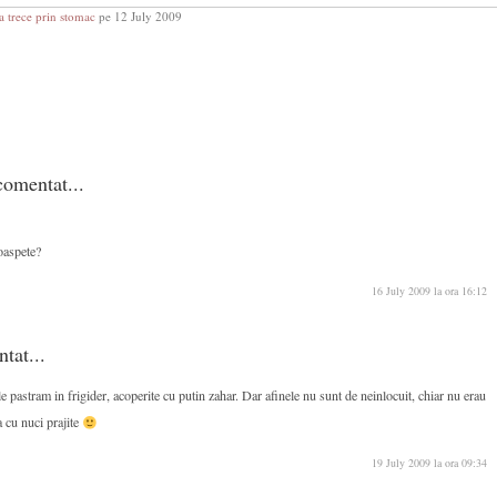
a trece prin stomac
pe 12 July 2009
omentat...
roaspete?
16 July 2009 la ora 16:12
ntat...
le pastram in frigider, acoperite cu putin zahar. Dar afinele nu sunt de neinlocuit, chiar nu erau
a cu nuci prajite
19 July 2009 la ora 09:34