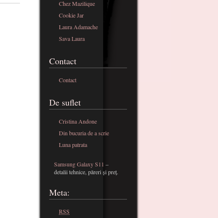
Chez Mazilique
Cookie Jar
Laura Adamache
Sava Laura
Contact
Contact
De suflet
Cristina Andone
Din bucuria de a scrie
Luna patrata
Samsung Galaxy S11
–
detalii tehnice, păreri și preț.
Meta:
RSS