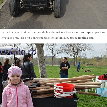
e participa la actiuni de plantare de la cele mai mici varste nu vor rupe copaci asa,
invata sa pretuiasca nu doar copacii, ci chiar viata, cu tot ce implica asta.