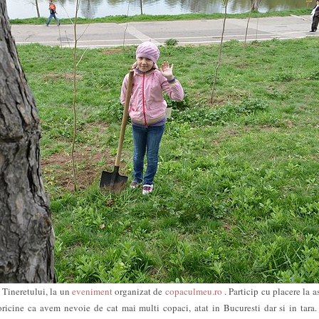
 Tineretului, la un
eveniment
organizat de
copaculmeu.ro
. Particip cu placere la a
ricine ca avem nevoie de cat mai multi copaci, atat in Bucuresti dar si in tara.