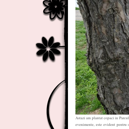
Astazi am plantat copaci in Parcul
evenimente, este evident pentru o