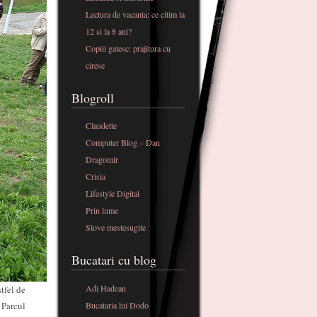
Lectura de vacanta: ce citim la
12 si la 8 ani?
Copiii gatesc: prajitura cu
cirese
Blogroll
Claudette
Computer Blog – Dan
Dragomir
Crisia
Lifestyle Digital
Prin lume
Slove mestesugite
Bucatari cu blog
Adi Hadean
stfel de
Bucataria lui Dodo
 Parcul