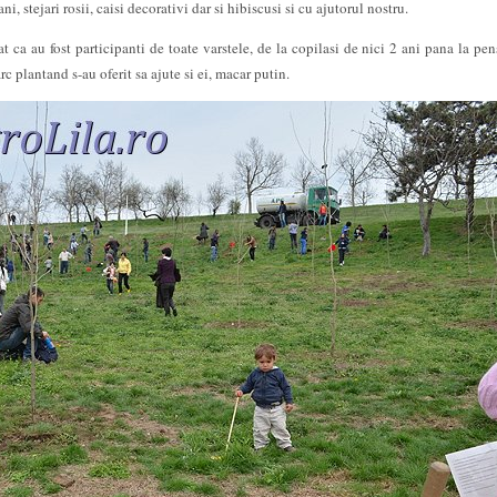
i, stejari rosii, caisi decorativi dar si hibiscusi si cu ajutorul nostru.
 ca au fost participanti de toate varstele, de la copilasi de nici 2 ani pana la pen
c plantand s-au oferit sa ajute si ei, macar putin.