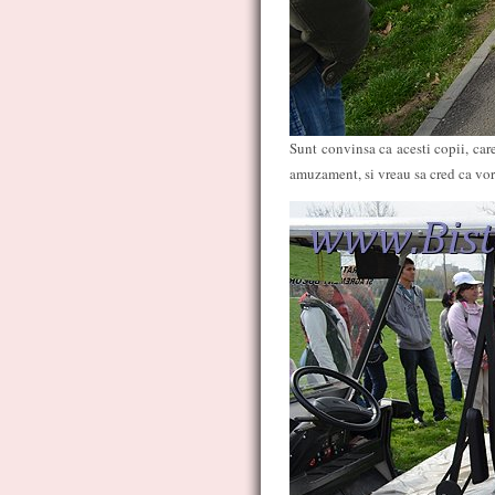
Sunt convinsa ca acesti copii, car
amuzament, si vreau sa cred ca vor 