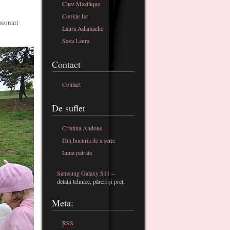
Chez Mazilique
Cookie Jar
sionari
Laura Adamache
Sava Laura
Contact
Contact
De suflet
Cristina Andone
Din bucuria de a scrie
Luna patrata
Samsung Galaxy S11
–
detalii tehnice, păreri și preț.
Meta:
RSS