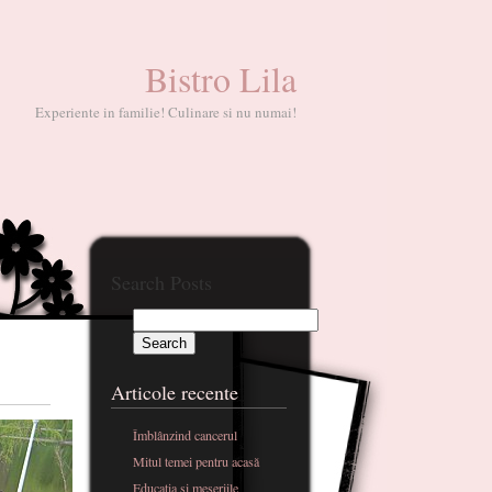
Bistro Lila
Experiente in familie! Culinare si nu numai!
Search Posts
Articole recente
Îmblânzind cancerul
Mitul temei pentru acasă
Educatia si meseriile