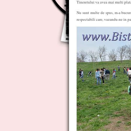
Tineretului va avea mai multi platan
Nu sunt multe de spus, m-a bucurat
respectabili care, vazandu-ne in par