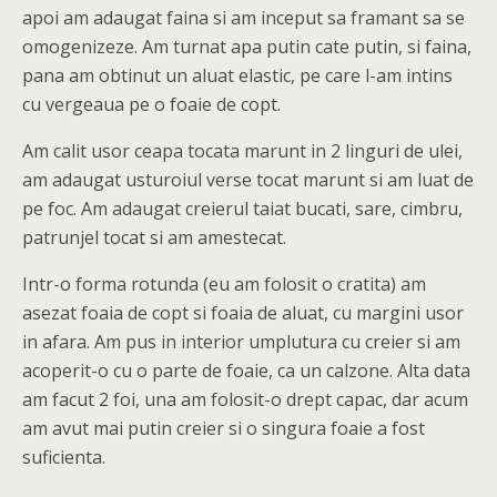
apoi am adaugat faina si am inceput sa framant sa se
omogenizeze. Am turnat apa putin cate putin, si faina,
pana am obtinut un aluat elastic, pe care l-am intins
cu vergeaua pe o foaie de copt.
Am calit usor ceapa tocata marunt in 2 linguri de ulei,
am adaugat usturoiul verse tocat marunt si am luat de
pe foc. Am adaugat creierul taiat bucati, sare, cimbru,
patrunjel tocat si am amestecat.
Intr-o forma rotunda (eu am folosit o cratita) am
asezat foaia de copt si foaia de aluat, cu margini usor
in afara. Am pus in interior umplutura cu creier si am
acoperit-o cu o parte de foaie, ca un calzone. Alta data
am facut 2 foi, una am folosit-o drept capac, dar acum
am avut mai putin creier si o singura foaie a fost
suficienta.