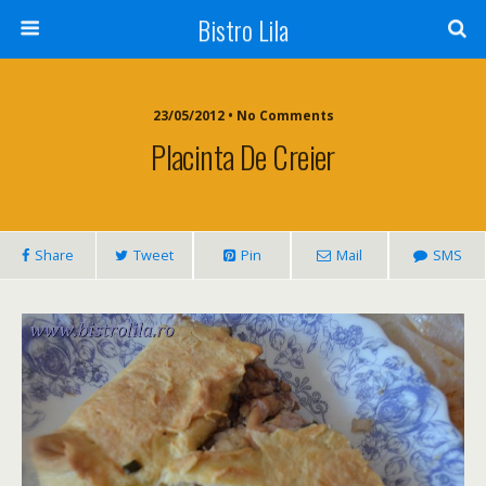
Bistro Lila
23/05/2012 • No Comments
Placinta De Creier
Share
Tweet
Pin
Mail
SMS