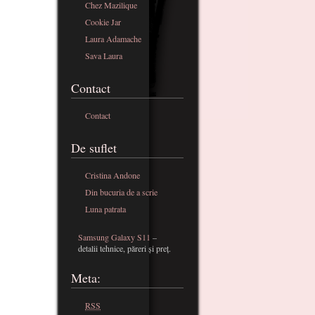
Chez Mazilique
Cookie Jar
Laura Adamache
Sava Laura
Contact
Contact
De suflet
Cristina Andone
Din bucuria de a scrie
Luna patrata
Samsung Galaxy S11
–
detalii tehnice, păreri și preț.
Meta:
RSS