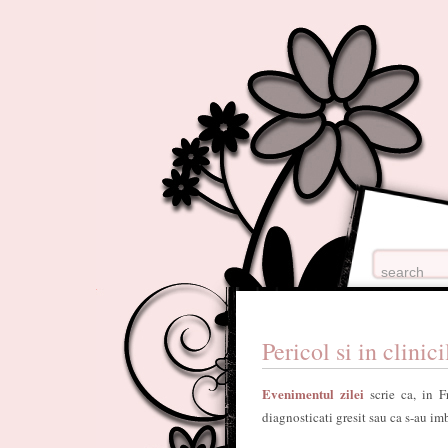
Pericol si in clinic
Evenimentul zilei
scrie ca, in F
diagnosticati gresit sau ca s-au imb