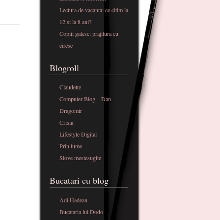
Lectura de vacanta: ce citim la
12 si la 8 ani?
Copiii gatesc: prajitura cu
cirese
Blogroll
Claudette
Computer Blog – Dan
Dragomir
Crisia
Lifestyle Digital
Prin lume
Slove mestesugite
Bucatari cu blog
Adi Hadean
Bucataria lui Dodo