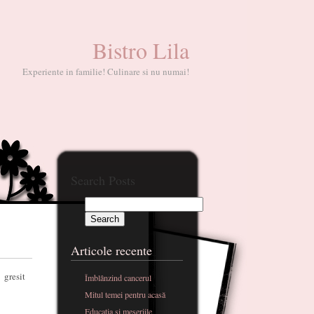
Bistro Lila
Experiente in familie! Culinare si nu numai!
Search Posts
Articole recente
 gresit
Îmblânzind cancerul
Mitul temei pentru acasă
Educatia si meseriile