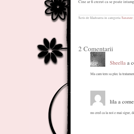
Cine ar fi crezut ca se poate intamp
Scris de liladoarea in categoria
Sanatate
2 Comentarii
Sheella
a c
Ma cam tem sa plec la tratament
lila a come
nu cred ca la noi e mai sigur, d