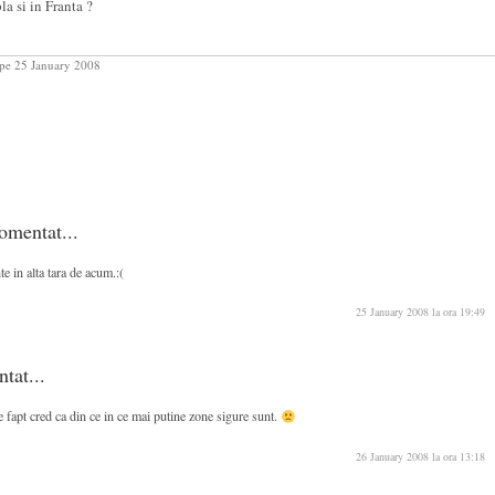
la si in Franta ?
pe 25 January 2008
omentat...
e in alta tara de acum.:(
25 January 2008 la ora 19:49
ntat...
e fapt cred ca din ce in ce mai putine zone sigure sunt.
26 January 2008 la ora 13:18