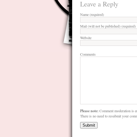
Leave a Reply
Name (required)
Mail (will not be published) (required)
Website
Comments
Please note:
Comment moderation is e
There is no need to resubmit your com