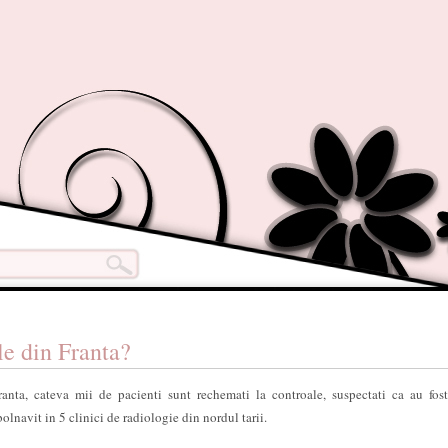
ile din Franta?
ranta, cateva mii de pacienti sunt rechemati la controale, suspectati ca au fost
olnavit in 5 clinici de radiologie din nordul tarii.