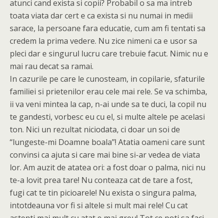
atunci cand exista si copii? Probabil o sa ma intreb
toata viata dar cert e ca exista si nu numai in medii
sarace, la persoane fara educatie, cum am fi tentati sa
credem la prima vedere. Nu zice nimeni ca e usor sa
pleci dar e singurul lucru care trebuie facut. Nimic nu e
mai rau decat sa ramai.
In cazurile pe care le cunosteam, in copilarie, sfaturile
familiei si prietenilor erau cele mai rele. Se va schimba,
ii va veni mintea la cap, n-ai unde sa te duci, la copil nu
te gandesti, vorbesc eu cu el, si multe altele pe acelasi
ton. Nici un rezultat niciodata, ci doar un soi de
“lungeste-mi Doamne boala”! Atatia oameni care sunt
convinsi ca ajuta si care mai bine si-ar vedea de viata
lor. Am auzit de atatea ori: a fost doar o palma, nici nu
te-a lovit prea tare! Nu conteaza cat de tare a fost,
fugi cat te tin picioarele! Nu exista o singura palma,
intotdeauna vor fi si altele si mult mai rele! Cu cat