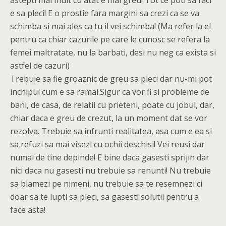
astepti mai mult cu atat e mai greu! Tot ce poti sa faci
e sa pleci! E o prostie fara margini sa crezi ca se va
schimba si mai ales ca tu il vei schimba! (Ma refer la el
pentru ca chiar cazurile pe care le cunosc se refera la
femei maltratate, nu la barbati, desi nu neg ca exista si
astfel de cazuri)
Trebuie sa fie groaznic de greu sa pleci dar nu-mi pot
inchipui cum e sa ramai.Sigur ca vor fi si probleme de
bani, de casa, de relatii cu prieteni, poate cu jobul, dar,
chiar daca e greu de crezut, la un moment dat se vor
rezolva. Trebuie sa infrunti realitatea, asa cum e ea si
sa refuzi sa mai visezi cu ochii deschisi! Vei reusi dar
numai de tine depinde! E bine daca gasesti sprijin dar
nici daca nu gasesti nu trebuie sa renunti! Nu trebuie
sa blamezi pe nimeni, nu trebuie sa te resemnezi ci
doar sa te lupti sa pleci, sa gasesti solutii pentru a
face asta!