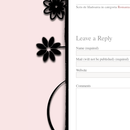
Scris de liladoarea in categoria
Romania 
Leave a Reply
Name (required)
Mail (will not be published) (required)
Website
Comments