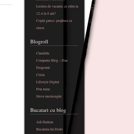
Lectura de vacanta: ce citim la
12 si la 8 ani?
Copiii gatesc: prajitura cu
cirese
Blogroll
Claudette
Computer Blog – Dan
Dragomir
Crisia
Lifestyle Digital
Prin lume
Slove mestesugite
Bucatari cu blog
Adi Hadean
Bucataria lui Dodo