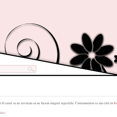
G
r fi cazul sa ne invatam sa ne facem singuri injectiile. Cutremurator ce am citit in
dici