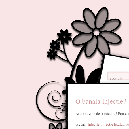
O banala injectie?
Aveti nevoie de o injectie? Poate a
taguri
:
injectie
,
injectie letala
,
me