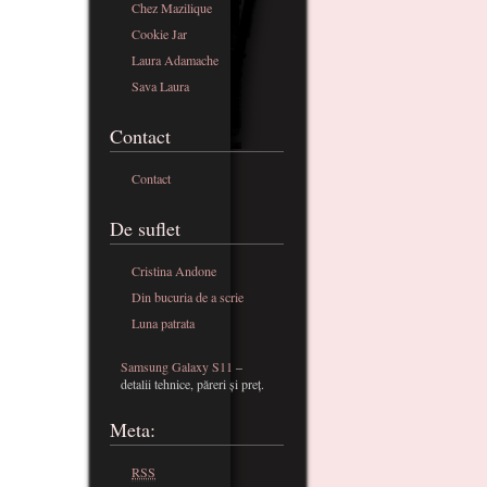
Chez Mazilique
Cookie Jar
Laura Adamache
Sava Laura
Contact
Contact
De suflet
Cristina Andone
Din bucuria de a scrie
Luna patrata
Samsung Galaxy S11
–
detalii tehnice, păreri și preț.
Meta:
RSS