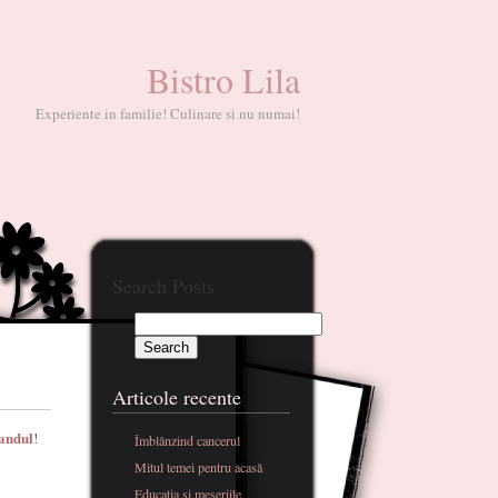
Bistro Lila
Experiente in familie! Culinare si nu numai!
Search Posts
Articole recente
andul
!
Îmblânzind cancerul
Mitul temei pentru acasă
Educatia si meseriile