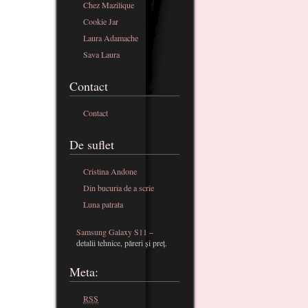
Chez Mazilique
Cookie Jar
Laura Adamache
Sava Laura
Contact
Contact
De suflet
Cristina Andone
Din bucuria de a scrie
Luna patrata
Samsung Galaxy S11
–
detalii tehnice, păreri și preț.
Meta:
RSS