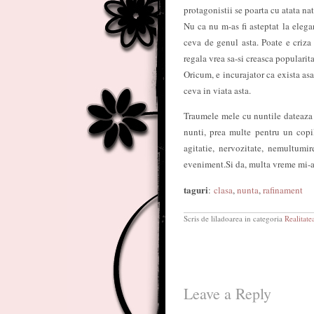
protagonistii se poarta cu atata nat
Nu ca nu m-as fi asteptat la elega
ceva de genul asta. Poate e criza
regala vrea sa-si creasca popularita
Oricum, e incurajator ca exista asa
ceva in viata asta.
Traumele mele cu nuntile dateaza d
nunti, prea multe pentru un copi
agitatie, nervozitate, nemultumir
eveniment.Si da, multa vreme mi-am
taguri
:
clasa
,
nunta
,
rafinament
Scris de liladoarea in categoria
Realitate
Leave a Reply