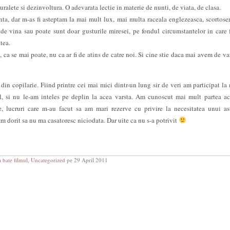
uralete si dezinvoltura. O adevarata lectie in materie de nunti, de viata, de clasa.
nta, dar m-as fi asteptam la mai mult lux, mai multa raceala englezeasca, scortose
 de vina sau poate sunt doar gusturile miresei, pe fondul circumstantelor in care 
tea.
, ca se mai poate, nu ca ar fi de atins de catre noi. Si cine stie daca mai avem de va
in copilarie. Fiind printre cei mai mici dintr-un lung sir de veri am participat la
l, si nu le-am inteles pe deplin la acea varsta. Am cunoscut mai mult partea a
e, lucruri care m-au facut sa am mari rezerve cu privire la necesitatea unui as
 dorit sa nu ma casatoresc niciodata. Dar uite ca nu s-a potrivit
a bate filmul
,
Uncategorized
pe 29 April 2011