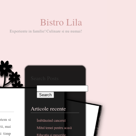
Bistro Lila
Experiente in familie! Culinare si nu numai!
Search Posts
Articole recente
utem si
Îmblânzind cancerul
rii, mai
Mitul temei pentru acasă
si timp
Educatia si meseriile