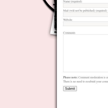
Name (required)
Mail (will not be published) (required)
Website
Comments
Please note:
Comment moderation is e
There is no need to resubmit your com