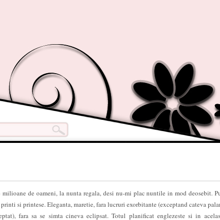
de milioane de oameni, la nunta regala, desi nu-mi plac nuntile in mod deosebit. P
 printi si printese. Eleganta, maretie, fara lucruri exorbitante (exceptand cateva pala
ptat), fara sa se simta cineva eclipsat. Totul planificat englezeste si in acela