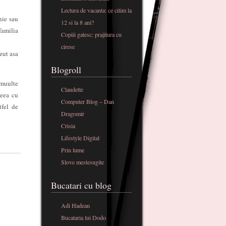
Lectura de vacanta: ce citim la
nie sau
12 si la 8 ani?
familia
Copiii gatesc: prajitura cu
cirese
zut asa
Blogroll
 muulte
Claudette
ceea cu
Computer Blog – Dan
tfel de
Dragomir
Crisia
Lifestyle Digital
Prin lume
Slove mestesugite
Bucatari cu blog
Adi Hadean
Bucataria lui Dodo