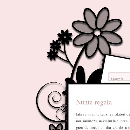
Nunta regala
Iata ca m-am uitat si eu, alaturi 
noi, muritorii, sa visam la nunti cu
greu de acceptat, dar era de aste