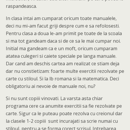
raspandeasca.
In clasa intai am cumparat oricum toate manualele,
deci nu mi-am facut griji despre cum e sa refolosesti.
Pentru clasa a doua le-am primit pe toate de la scoala
si ma tot gandeam daca si de ce sa le mai cumpar noi.
Initial ma gandeam ca e un moft, oricum cumparam
atatea culegeri si caiete speciale pe langa manuale.
Dar cand am deschis cartea am realizat ce stiam deja
dar nu constietizam: foarte multe exercitii rezolvate pe
carte cu stiloul. Si la lb romana si la matematica. Deci
obligatoriu ai nevoie de manuale noi, nu?
Si nu sunt copiii vinovati. La varsta asta chiar
programa cere ca anumite exercitii sa fie rezolvate pe
carte. Sigur ca le puteau poate rezolva cu creionul dar
la clasele 1-2 copiii sunt incurajati sa scrie numai cu
stiloul, pentru a se forma corect scrisul. Intrebarea