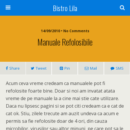
Bistro Lila
14/09/2010 • No Comments
Manuale Refolosibile
Share
Tweet
Pin
Mail
SMS
Acum ceva vreme credeam ca manualele pot fi
refolosite foarte bine. Doar si noi am invatat atata
vreme de pe manuale la a cine mai stie cate utilizare.
Daca nu lipsesc pagini si se pot citi credeam ca e cat de
cat ok. Stiu, zilele trecute am auzit undeva ca acum e
permis sa fie refolosite doar de 4 ori, din cauza
microbilor, virusilor sau altor minuni pe care pot sa le