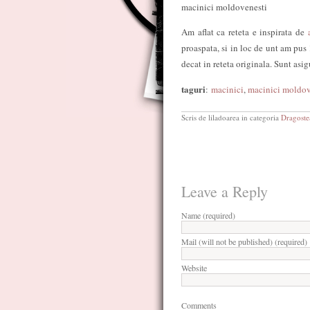
macinici moldovenesti
Am aflat ca reteta e inspirata de
a
proaspata, si in loc de unt am pus
decat in reteta originala. Sunt asi
taguri
:
macinici
,
macinici moldov
Scris de liladoarea in categoria
Dragoste
Leave a Reply
Name (required)
Mail (will not be published) (required)
Website
Comments