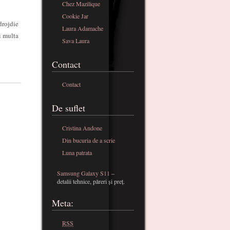
Chez Mazilique
Cookie Jar
drojdie
Laura Adamache
i multa
Sava Laura
Contact
Contact
De suflet
Cristina Andone
Din bucuria de a scrie
Luna patrata
Samsung Galaxy S11
–
detalii tehnice, păreri și preț.
Meta:
RSS