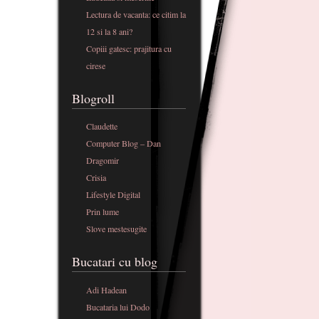
Lectura de vacanta: ce citim la
12 si la 8 ani?
Copiii gatesc: prajitura cu
cirese
Blogroll
Claudette
Computer Blog – Dan
Dragomir
Crisia
Lifestyle Digital
Prin lume
Slove mestesugite
Bucatari cu blog
Adi Hadean
Bucataria lui Dodo