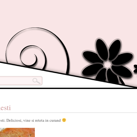
esti
i. Deliciosi, vine si reteta in curand