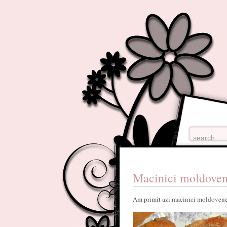
Macinici moldoven
Am primit azi macinici moldovenest