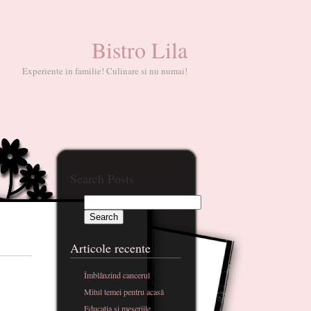
Bistro Lila
Experiente in familie! Culinare si nu numai!
Search Posts
Articole recente
Îmblânzind cancerul
Mitul temei pentru acasă
Educatia si meseriile