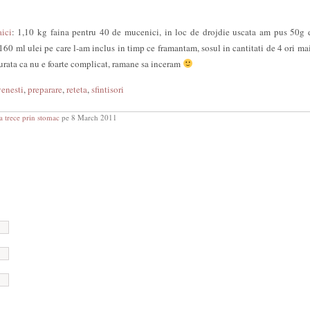
ici
: 1,10 kg faina pentru 40 de mucenici, in loc de drojdie uscata am pus 50g 
 160 ml ulei pe care l-am inclus in timp ce framantam, sosul in cantitati de 4 ori ma
gurata ca nu e foarte complicat, ramane sa inceram
enesti
,
preparare
,
reteta
,
sfintisori
a trece prin stomac
pe 8 March 2011