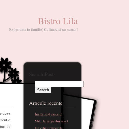
Bistro Lila
Experiente in familie! Culinare si nu numai!
Search Posts
Articole recente
pe dc++
Îmblânzind cancerul
facut o
Mitul temei pentru acasă
turi de
Educatia si meseriile