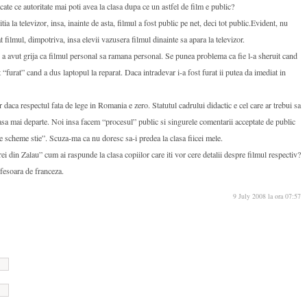
te ce autoritate mai poti avea la clasa dupa ce un astfel de film e public?
ia la televizor, insa, inainte de asta, filmul a fost public pe net, deci tot public.Evident, nu
t filmul, dimpotriva, insa elevii vazusera filmul dinainte sa apara la televizor.
 a avut grija ca filmul personal sa ramana personal. Se punea problema ca fie l-a sheruit cand
 “furat” cand a dus laptopul la reparat. Daca intradevar i-a fost furat ii putea da imediat in
ar daca respectul fata de lege in Romania e zero. Statutul cadrului didactic e cel care ar trebui sa
i asa mai departe. Noi insa facem “procesul” public si singurele comentarii acceptate de public
ce scheme stie”. Scuza-ma ca nu doresc sa-i predea la clasa fiicei mele.
rei din Zalau” cum ai raspunde la clasa copiilor care iti vor cere detalii despre filmul respectiv?
ofesoara de franceza.
9 July 2008 la ora 07:57