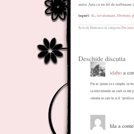
autor. Asta ca un fel de razbunare 
taguri
:
dc
,
invatamant
,
libertate
,
p
Scris de liladoarea in categoria
Din putul
Deschide discutia
idaho
a com
Pai as spune ca e simplu, ea tre
ca televiziunile au sarit ca ulii
situatia in care tu ai fi “profes
lila a come