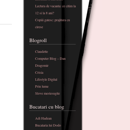
Lectura de vacanta: ce citim la
12 si la 8 ani?
Copiii gatesc: prajitura cu
cirese
Blogroll
Claudette
Computer Blog – Dan
Dragomir
Crisia
Lifestyle Digital
Prin lume
Slove mestesugite
Bucatari cu blog
Adi Hadean
Bucataria lui Dodo