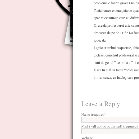
problema e foarte grava.Din paca
Toata lumea e deranjata de aparit
apar televiziunile care au difuza
Greseala profesoarei este ca nu
descarca de pe dc++ fie i-a fost
judecata.
Legile ar trebui respectate, chi
dicteze, consiliul profesoral s
sunt de genul ” ce buna e ” si 
Daca tu ai fi in locul “profesoa
in franceaza, ca inteleg ca e pr
Leave a Reply
Name (required)
Mail (will not be published) (required)
Website