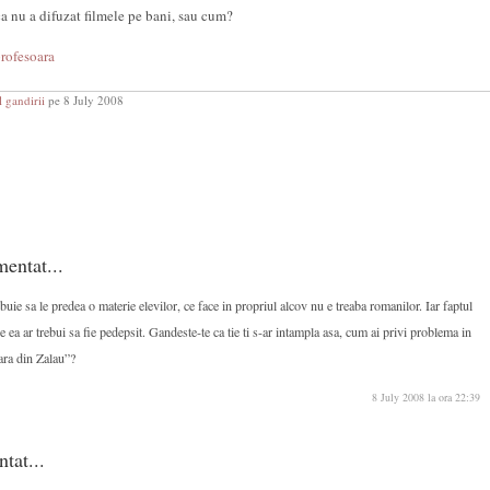
ca nu a difuzat filmele pe bani, sau cum?
rofesoara
 gandirii
pe 8 July 2008
entat...
buie sa le predea o materie elevilor, ce face in propriul alcov nu e treaba romanilor. Iar faptul
 pe ea ar trebui sa fie pedepsit. Gandeste-te ca tie ti s-ar intampla asa, cum ai privi problema in
oara din Zalau”?
8 July 2008 la ora 22:39
ntat...