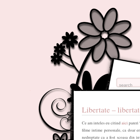
Libertate – libertat
Ce am inteles eu citind
aici
pareri 
filme intime personale, ca doar er
nedreptate ca a fost scoasa din in