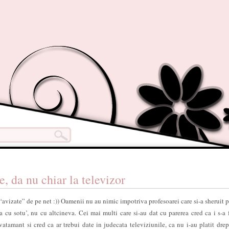
e, da nu chiar la televizor
“avizate” de pe net :)) Oamenii nu au nimic impotriva profesoarei care si-a sheruit 
a cu sotu’, nu cu altcineva. Cei mai multi care si-au dat cu parerea cred ca i s-a 
vatamant si cred ca ar trebui date in judecata televiziunile, ca nu i-au platit drep