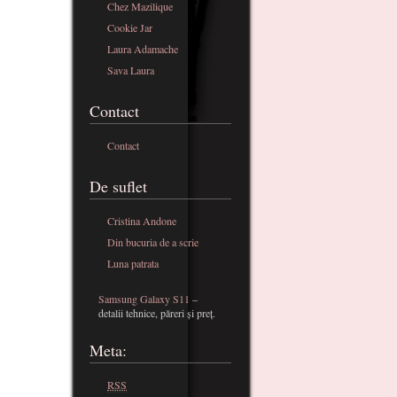
Chez Mazilique
Cookie Jar
Laura Adamache
Sava Laura
Contact
Contact
De suflet
Cristina Andone
Din bucuria de a scrie
Luna patrata
Samsung Galaxy S11
–
detalii tehnice, păreri și preț.
Meta:
RSS