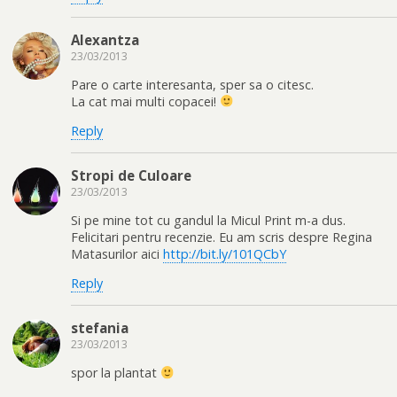
Alexantza
23/03/2013
Pare o carte interesanta, sper sa o citesc.
La cat mai multi copacei!
Reply
Stropi de Culoare
23/03/2013
Si pe mine tot cu gandul la Micul Print m-a dus.
Felicitari pentru recenzie. Eu am scris despre Regina
Matasurilor aici
http://bit.ly/101QCbY
Reply
stefania
23/03/2013
spor la plantat