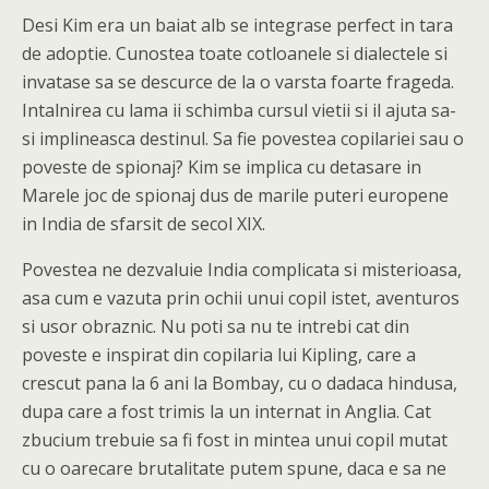
Desi Kim era un baiat alb se integrase perfect in tara
de adoptie. Cunostea toate cotloanele si dialectele si
invatase sa se descurce de la o varsta foarte frageda.
Intalnirea cu lama ii schimba cursul vietii si il ajuta sa-
si implineasca destinul. Sa fie povestea copilariei sau o
poveste de spionaj? Kim se implica cu detasare in
Marele joc de spionaj dus de marile puteri europene
in India de sfarsit de secol XIX.
Povestea ne dezvaluie India complicata si misterioasa,
asa cum e vazuta prin ochii unui copil istet, aventuros
si usor obraznic. Nu poti sa nu te intrebi cat din
poveste e inspirat din copilaria lui Kipling, care a
crescut pana la 6 ani la Bombay, cu o dadaca hindusa,
dupa care a fost trimis la un internat in Anglia. Cat
zbucium trebuie sa fi fost in mintea unui copil mutat
cu o oarecare brutalitate putem spune, daca e sa ne