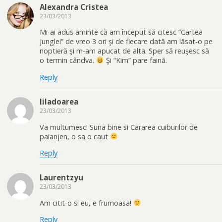
Alexandra Cristea
23/03/2013
Mi-ai adus aminte că am început să citesc “Cartea
junglei” de vreo 3 ori şi de fiecare dată am lăsat-o pe
noptieră şi m-am apucat de alta. Sper să reuşesc să
o termin cândva.
Şi “Kim” pare faină.
Reply
liladoarea
23/03/2013
Va multumesc! Suna bine si Cararea cuiburilor de
paianjen, o sa o caut
Reply
Laurentzyu
23/03/2013
Am citit-o si eu, e frumoasa!
Reply