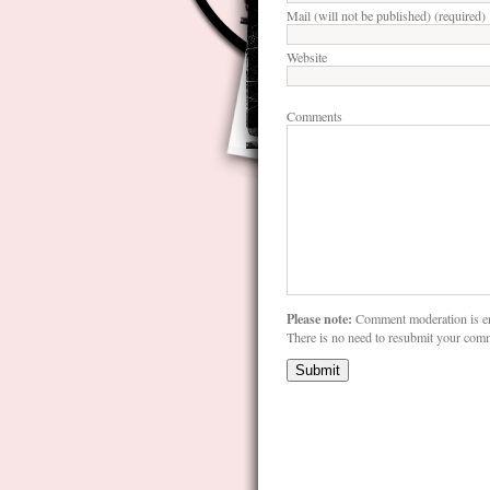
Mail (will not be published) (required)
Website
Comments
Please note:
Comment moderation is e
There is no need to resubmit your com