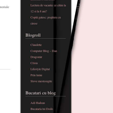
Lectura de vacanta: ce citim la
teriale
12 si la 8 ani?
Copiii gatesc: prajitura cu
cirese
Blogroll
Claudette
Computer Blog – Dan
Dragomir
Crisia
Lifestyle Digital
Prin lume
Slove mestesugite
Bucatari cu blog
Adi Hadean
Bucataria lui Dodo