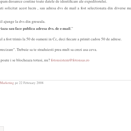
spam deoarece contine toate datele de identificare ale expeditorului.
ati solicitat acest lucru , sau adresa dvs de mail a fost selectionata din diverse ma
ajunge la dvs din greseala.
riaza sau face publica adresa dvs. de e-mail
.”
a fost trimis la 50 de oameni in Cc, deci fiecare a primit cadou 50 de adrese.
precizare”. Trebuie sa te straduiesti prea mult sa crezi asa ceva.
 poate i se blocheaza totusi, nu?
fotonsistem@fotonsas.ro
Marketing
pe 22 February 2008