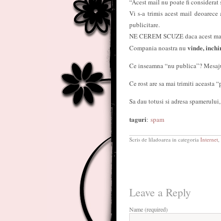
“Acest mail nu poate fi considerat 
Vi s-a trimis acest mail deoarece 
publicitare.
NE CEREM SCUZE daca acest mail 
vinde, inchi
Compania noastra nu
Ce inseamna “nu publica”? Mesajul 
Ce rost are sa mai trimiti aceasta “
Sa dau totusi si adresa spamerului,
taguri
:
spam
Scris de liladoarea in categoria
Internet
,
Leave a Reply
Name (required)