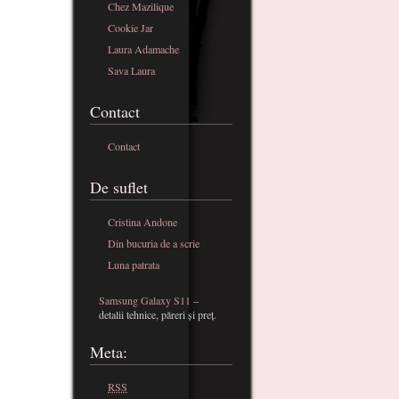
Chez Mazilique
Cookie Jar
Laura Adamache
Sava Laura
Contact
Contact
De suflet
Cristina Andone
Din bucuria de a scrie
Luna patrata
Samsung Galaxy S11
–
detalii tehnice, păreri și preț.
Meta:
RSS