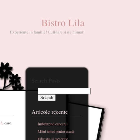
Bistro Lila
Experiente in familie! Culinare si nu numai!
Search Posts
Articole recente
i,
care
Îmblânzind cancerul
Mitul temei pentru acasă
Educatia si meseriile