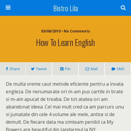
Bistro Lila
03/08/2010 • No Comments
How To Learn English
Share
Tweet
Pin
Mail
SMS
De multa vreme caut metode eficiente pentru a invata
engleza. De nenumarate ori m-am pus cartile in brate
si m-am apucat de treaba. De tot atatea ori am
abandonat ideea. Cel mai mult cred ca am parcurs unu
si jumatate din cele 4 volume ale mele, antice si de
demult. De fiecare data ma simteam penibil ca My
flowers are beautiful din Jandarmul la NY.