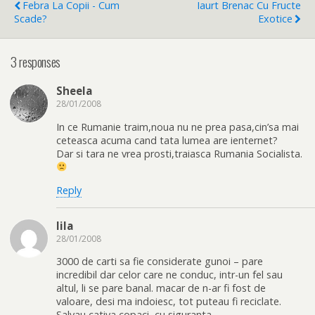
Febra La Copii - Cum
Iaurt Brenac Cu Fructe
Scade?
Exotice
3 responses
Sheela
28/01/2008
In ce Rumanie traim,noua nu ne prea pasa,cin’sa mai
ceteasca acuma cand tata lumea are ienternet?
Dar si tara ne vrea prosti,traiasca Rumania Socialista.
Reply
lila
28/01/2008
3000 de carti sa fie considerate gunoi – pare
incredibil dar celor care ne conduc, intr-un fel sau
altul, li se pare banal. macar de n-ar fi fost de
valoare, desi ma indoiesc, tot puteau fi reciclate.
Salvau cativa copaci, cu siguranta.