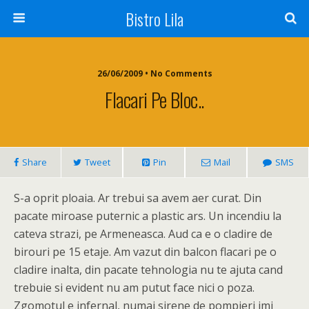
Bistro Lila
26/06/2009 • No Comments
Flacari Pe Bloc..
Share
Tweet
Pin
Mail
SMS
S-a oprit ploaia. Ar trebui sa avem aer curat. Din
pacate miroase puternic a plastic ars. Un incendiu la
cateva strazi, pe Armeneasca. Aud ca e o cladire de
birouri pe 15 etaje. Am vazut din balcon flacari pe o
cladire inalta, din pacate tehnologia nu te ajuta cand
trebuie si evident nu am putut face nici o poza.
Zgomotul e infernal, numai sirene de pompieri imi