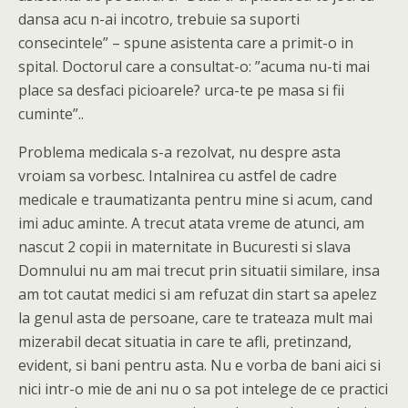
dansa acu n-ai incotro, trebuie sa suporti
consecintele” – spune asistenta care a primit-o in
spital. Doctorul care a consultat-o: ”acuma nu-ti mai
place sa desfaci picioarele? urca-te pe masa si fii
cuminte”..
Problema medicala s-a rezolvat, nu despre asta
vroiam sa vorbesc. Intalnirea cu astfel de cadre
medicale e traumatizanta pentru mine si acum, cand
imi aduc aminte. A trecut atata vreme de atunci, am
nascut 2 copii in maternitate in Bucuresti si slava
Domnului nu am mai trecut prin situatii similare, insa
am tot cautat medici si am refuzat din start sa apelez
la genul asta de persoane, care te trateaza mult mai
mizerabil decat situatia in care te afli, pretinzand,
evident, si bani pentru asta. Nu e vorba de bani aici si
nici intr-o mie de ani nu o sa pot intelege de ce practici