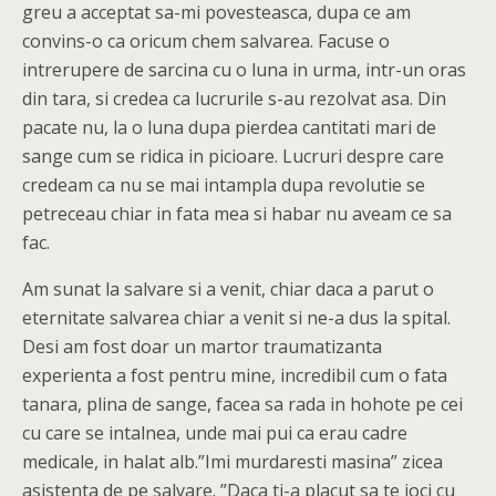
greu a acceptat sa-mi povesteasca, dupa ce am
convins-o ca oricum chem salvarea. Facuse o
intrerupere de sarcina cu o luna in urma, intr-un oras
din tara, si credea ca lucrurile s-au rezolvat asa. Din
pacate nu, la o luna dupa pierdea cantitati mari de
sange cum se ridica in picioare. Lucruri despre care
credeam ca nu se mai intampla dupa revolutie se
petreceau chiar in fata mea si habar nu aveam ce sa
fac.
Am sunat la salvare si a venit, chiar daca a parut o
eternitate salvarea chiar a venit si ne-a dus la spital.
Desi am fost doar un martor traumatizanta
experienta a fost pentru mine, incredibil cum o fata
tanara, plina de sange, facea sa rada in hohote pe cei
cu care se intalnea, unde mai pui ca erau cadre
medicale, in halat alb.”Imi murdaresti masina” zicea
asistenta de pe salvare. ”Daca ti-a placut sa te joci cu