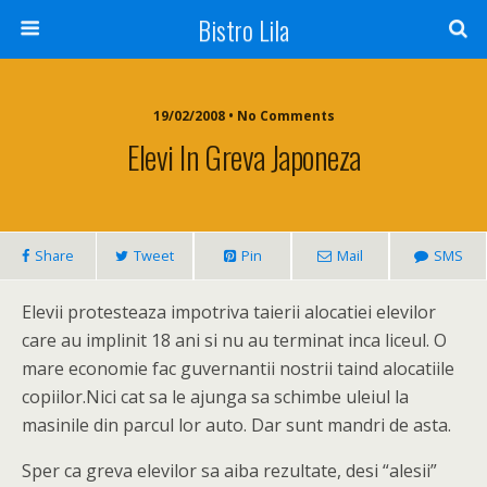
Bistro Lila
19/02/2008 • No Comments
Elevi In Greva Japoneza
Share
Tweet
Pin
Mail
SMS
Elevii protesteaza impotriva taierii alocatiei elevilor
care au implinit 18 ani si nu au terminat inca liceul. O
mare economie fac guvernantii nostrii taind alocatiile
copiilor.Nici cat sa le ajunga sa schimbe uleiul la
masinile din parcul lor auto. Dar sunt mandri de asta.
Sper ca greva elevilor sa aiba rezultate, desi “alesii”