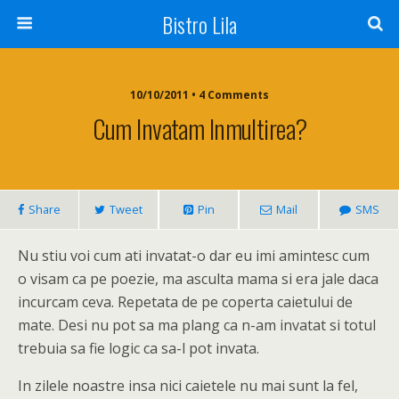
Bistro Lila
10/10/2011 • 4 Comments
Cum Invatam Inmultirea?
Share
Tweet
Pin
Mail
SMS
Nu stiu voi cum ati invatat-o dar eu imi amintesc cum
o visam ca pe poezie, ma asculta mama si era jale daca
incurcam ceva. Repetata de pe coperta caietului de
mate. Desi nu pot sa ma plang ca n-am invatat si totul
trebuia sa fie logic ca sa-l pot invata.
In zilele noastre insa nici caietele nu mai sunt la fel,