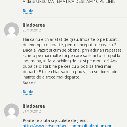
A da si URSC MATEMATICA DESII AM 10 PE LINIE
Reply
liladoarea
23/10/2012
Hai ca nu e chiar atat de greu. Imparte-o pe bucati,
de exemplu ocupa-te, pentru inceput, de cea cu 2.
Daca ai vazut si cum se obtine, prin adunari repetate,
scrie-o pe mai multe foi pe care sa le ai tot timpul la
indemana, in fata ochilor (de ex si pe monitor).Abia
dupa ce o stii bine pe cea cu 2 poti sa treci mai
departe.E bine chiar sa iei o pauza, sa se fixeze bine
inainte de a trece mai departe.
Succes!
Reply
liladoarea
31/10/2012
Poate te ajuta si joculete de genul:
http://www.kidsnumbers.com/multiplication.php