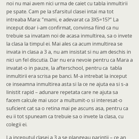
noi nu mai avem nici urma de caiet cu tabla inmultirii
pe spate. Cam pe la sfarsitul clasei intai ma tot
intreaba Mara: ”mami, e adevarat ca 3X5=15?” La
inceput doar i-am confirmat, convinsa fiind ca nu
trebuie sa invatam noi de acasa inmultirea, sa o invete
la clasa la timpul ei. Mai ales ca acum inmultirea se
invata in clasa a 3 a, nu am insistat si nu am deschis in
nici un fel discutia. Dar nu era nevoie pentru ca Mara a
invatat-o in pauze, la afterschool, pentru ca tabla
inmultirii era scrisa pe banci. M-a intrebat la inceput
ce inseamna inmultirea asta si la ce ne ajuta ea si s-a
linistit rapid – adunare repetata care ne ajuta sa
facem calcule mai usor a multumit-o si interesat-o
suficient cat sa o retina mai pe ascuns asa, pentru ca
eu ii tot spuneam ca trebuie sa o invete la clasa, cu
colegii ei.
La inceputul clasei a 3 a se plangeau parintii – ce an