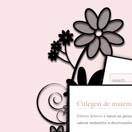
Culegeri de matema
Editura Infarom
a lansat un proiec
adresat studentilor si absolventilo