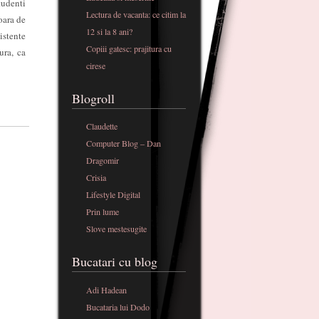
tudenti
Lectura de vacanta: ce citim la
oara de
12 si la 8 ani?
istente
Copiii gatesc: prajitura cu
ura, ca
cirese
Blogroll
Claudette
Computer Blog – Dan
Dragomir
Crisia
Lifestyle Digital
Prin lume
Slove mestesugite
Bucatari cu blog
Adi Hadean
Bucataria lui Dodo