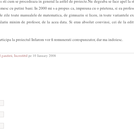
s sti cum se procedeaza in general la astfel de proiecte.Nu degeaba se face apel la s
tumesc cu putini bani. In 2000 mi s-a propus
ca, impreuna cu o prietena, si ea profes
de zile toate manualele de matematica, de gimnaziu si liceu, in toate variantele ex
lariu minim de profesor, de la acea data. Si erau absolut convinsi, cei de la edit
articipa la proiectul Infarom vor fi remunerati corespunzator, dar ma indoiesc.
 gandirii
,
Incredibil
pe 10 January 2008