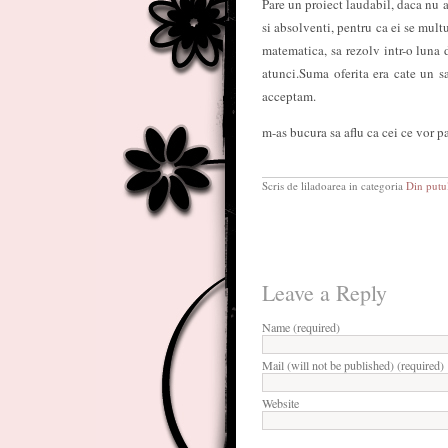
Pare un proiect laudabil, daca nu a
si absolventi, pentru ca ei se mul
matematica, sa rezolv intr-o luna 
atunci.Suma oferita era cate un sa
acceptam.
m-as bucura sa aflu ca cei ce vor p
Scris de liladoarea in categoria
Din putul
Leave a Reply
Name (required)
Mail (will not be published) (required)
Website