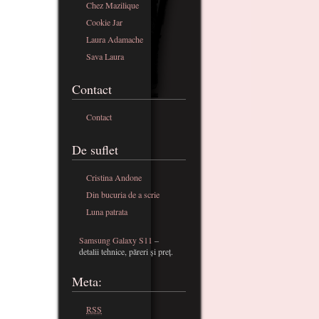
Chez Mazilique
Cookie Jar
Laura Adamache
Sava Laura
Contact
Contact
De suflet
Cristina Andone
Din bucuria de a scrie
Luna patrata
Samsung Galaxy S11
–
detalii tehnice, păreri și preț.
Meta:
RSS