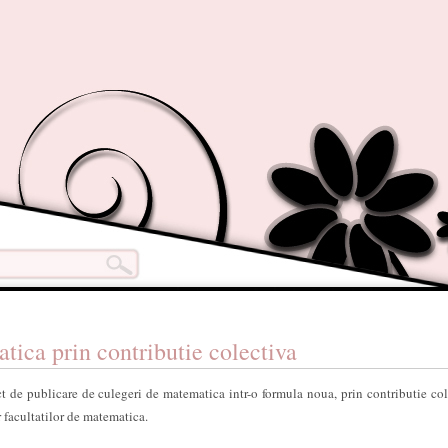
tica prin contributie colectiva
t de publicare de culegeri de matematica intr-o formula noua, prin contributie col
r facultatilor de matematica.