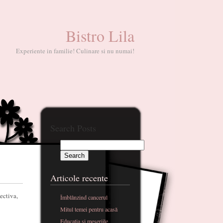
Bistro Lila
Experiente in familie! Culinare si nu numai!
Search Posts
Articole recente
ectiva,
Îmblânzind cancerul
Mitul temei pentru acasă
Educatia si meseriile