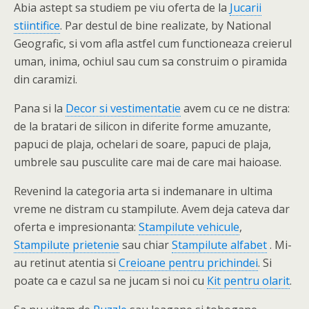
Abia astept sa studiem pe viu oferta de la
Jucarii
stiintifice
. Par destul de bine realizate, by National
Geografic, si vom afla astfel cum functioneaza creierul
uman, inima, ochiul sau cum sa construim o piramida
din caramizi.
Pana si la
Decor si vestimentatie
avem cu ce ne distra:
de la bratari de silicon in diferite forme amuzante,
papuci de plaja, ochelari de soare, papuci de plaja,
umbrele sau pusculite care mai de care mai haioase.
Revenind la categoria arta si indemanare in ultima
vreme ne distram cu stampilute. Avem deja cateva dar
oferta e impresionanta:
Stampilute vehicule
,
Stampilute prietenie
sau chiar
Stampilute alfabet
. Mi-
au retinut atentia si
Creioane pentru prichindei
. Si
poate ca e cazul sa ne jucam si noi cu
Kit pentru olarit
.