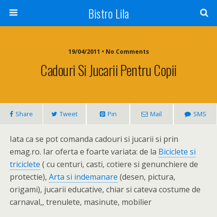
Bistro Lila
19/04/2011 • No Comments
Cadouri Si Jucarii Pentru Copii
Share
Tweet
Pin
Mail
SMS
Iata ca se pot comanda cadouri si jucarii si prin
emag.ro. Iar oferta e foarte variata: de la
Biciclete si
triciclete
( cu centuri, casti, cotiere si genunchiere de
protectie),
Arta si indemanare
(desen, pictura,
origami), jucarii educative, chiar si cateva costume de
carnaval,, trenulete, masinute, mobilier