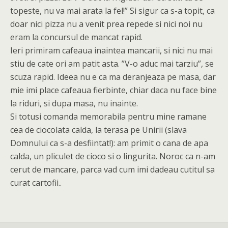
topeste, nu va mai arata la fel!” Si sigur ca s-a topit, ca
doar nici pizza nu a venit prea repede si nici noi nu
eram la concursul de mancat rapid.
Ieri primiram cafeaua inaintea mancarii, si nici nu mai
stiu de cate ori am patit asta. ”V-o aduc mai tarziu”, se
scuza rapid. Ideea nu e ca ma deranjeaza pe masa, dar
mie imi place cafeaua fierbinte, chiar daca nu face bine
la riduri, si dupa masa, nu inainte.
Si totusi comanda memorabila pentru mine ramane
cea de ciocolata calda, la terasa pe Unirii (slava
Domnului ca s-a desfiintat!): am primit o cana de apa
calda, un pliculet de cioco si o lingurita. Noroc ca n-am
cerut de mancare, parca vad cum imi dadeau cutitul sa
curat cartofii..