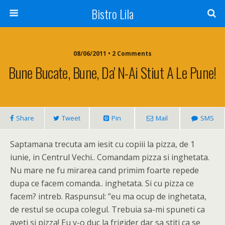
Bistro Lila
08/06/2011 • 2 Comments
Bune Bucate, Bune, Da' N-Ai Stiut A Le Pune!
Share
Tweet
Pin
Mail
SMS
Saptamana trecuta am iesit cu copiii la pizza, de 1
iunie, in Centrul Vechi.. Comandam pizza si inghetata.
Nu mare ne fu mirarea cand primim foarte repede
dupa ce facem comanda.. inghetata. Si cu pizza ce
facem? intreb. Raspunsul: ”eu ma ocup de inghetata,
de restul se ocupa colegul. Trebuia sa-mi spuneti ca
aveti si pizza! Eu v-o duc la frigider dar sa stiti ca se