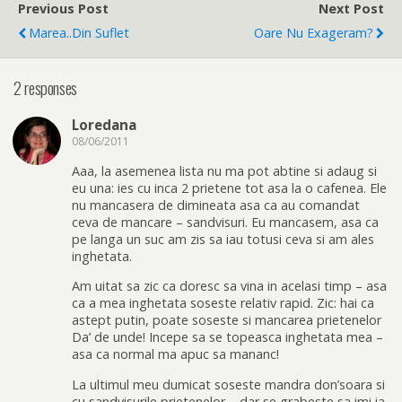
Previous Post
Next Post
Marea..din Suflet
Oare Nu Exageram?
2 responses
Loredana
08/06/2011
Aaa, la asemenea lista nu ma pot abtine si adaug si
eu una: ies cu inca 2 prietene tot asa la o cafenea. Ele
nu mancasera de dimineata asa ca au comandat
ceva de mancare – sandvisuri. Eu mancasem, asa ca
pe langa un suc am zis sa iau totusi ceva si am ales
inghetata.
Am uitat sa zic ca doresc sa vina in acelasi timp – asa
ca a mea inghetata soseste relativ rapid. Zic: hai ca
astept putin, poate soseste si mancarea prietenelor
Da’ de unde! Incepe sa se topeasca inghetata mea –
asa ca normal ma apuc sa mananc!
La ultimul meu dumicat soseste mandra don’soara si
cu sandvisurile prietenelor – dar se grabeste sa imi ia