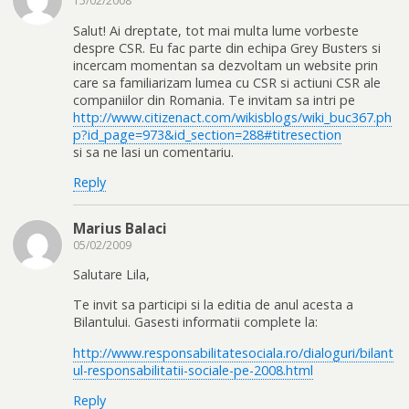
15/02/2008
Salut! Ai dreptate, tot mai multa lume vorbeste
despre CSR. Eu fac parte din echipa Grey Busters si
incercam momentan sa dezvoltam un website prin
care sa familiarizam lumea cu CSR si actiuni CSR ale
companiilor din Romania. Te invitam sa intri pe
http://www.citizenact.com/wikisblogs/wiki_buc367.ph
p?id_page=973&id_section=288#titresection
si sa ne lasi un comentariu.
Reply
Marius Balaci
05/02/2009
Salutare Lila,
Te invit sa participi si la editia de anul acesta a
Bilantului. Gasesti informatii complete la:
http://www.responsabilitatesociala.ro/dialoguri/bilant
ul-responsabilitatii-sociale-pe-2008.html
Reply