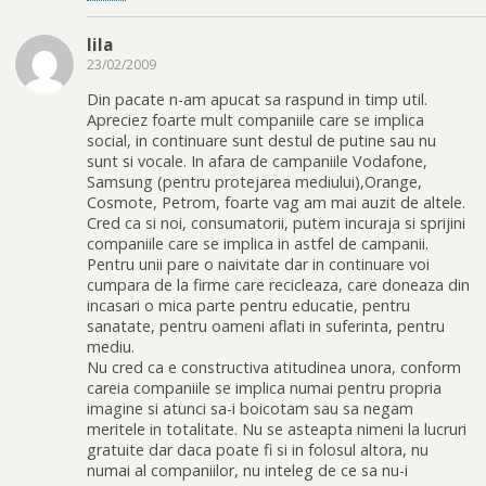
lila
23/02/2009
Din pacate n-am apucat sa raspund in timp util.
Apreciez foarte mult companiile care se implica
social, in continuare sunt destul de putine sau nu
sunt si vocale. In afara de campaniile Vodafone,
Samsung (pentru protejarea mediului),Orange,
Cosmote, Petrom, foarte vag am mai auzit de altele.
Cred ca si noi, consumatorii, putem incuraja si sprijini
companiile care se implica in astfel de campanii.
Pentru unii pare o naivitate dar in continuare voi
cumpara de la firme care recicleaza, care doneaza din
incasari o mica parte pentru educatie, pentru
sanatate, pentru oameni aflati in suferinta, pentru
mediu.
Nu cred ca e constructiva atitudinea unora, conform
careia companiile se implica numai pentru propria
imagine si atunci sa-i boicotam sau sa negam
meritele in totalitate. Nu se asteapta nimeni la lucruri
gratuite dar daca poate fi si in folosul altora, nu
numai al companiilor, nu inteleg de ce sa nu-i