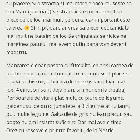
cu placere. Si distractia si mai mare e daca reuseste sa
ii ia Marei jucaria :)) Se straduieste tot mai mult sa
plece de pe loc, mai mult pe burta dar important este
ca vrea
Si in picioare ar vrea sa plece, deocamdata
mai mult ne bataim pe loc. Se chinuie sa se ridice pe
marginea patului, mai avem putin pana vom deveni
maestru.
Mancarea e doar pasata cu furculita, chiar si carnea de
pui bine fiarta tot cu furculita o maruntesc. II place sa
roada un biscuit, o bucata de morcov sau chiar mar
(de, 4 dintisori sunt deja mari, si ii punem la treaba).
Perisoarele de vita ii plac mult, cu piure de legume,
galbenusul de ou (o jumatete la 3 zile) frecat cu iaurt,
pui, multe legume. Galustile de gris nu i-au placut, sau
poate nu am insistat suficient. Dar mai avem timp.
Orez cu roscove e printre favoriti, de la Nestle.