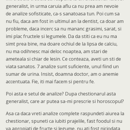
generalist, in urma caruia aflu ca nu prea am nevoie
de analize sofisticate, ca-s sanatoasa tun.
Poi cum sa
nu fiu, daca am fost in ultimul an la dentist, ca doar am
probleme, daca incerc sa nu mananc grasimi, sarat, si
imi plac fructele si legumele. Da da stiti ca eu nu ma
simt prea bine, ma doare ochiul de la lipsa de calciu,
nu ma odihnesc mai deloc noaptea, am stari de
ameteala si chiar de lesin. Ce conteaza, aveti un sti de
viata sanatos. 7 analize sunt suficiente, unul fiind un
sumar de urina. Insist, doamna doctor, am o anemie
accentuata. Fie, iti mai facem si pentru fe.
Poi asta e setul de analize? Dupa chestionarul asta
generalist, care ar putea sa-mi prescrie si horoscopul?
Asa ca daca vreti analize complete raspundeti aiurea la
chestionar, spuneti ca iubiti prajelile, fast foodul si nu
va apropiati de fructe si legume, nu ati fost niciodata