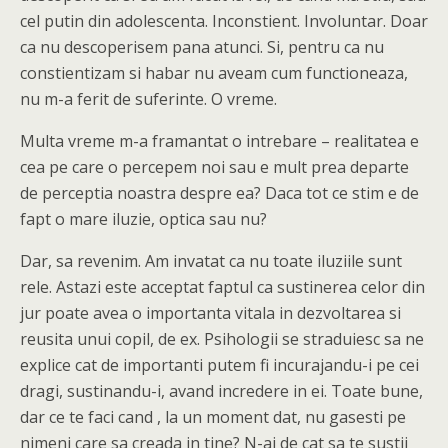
cel putin din adolescenta. Inconstient. Involuntar. Doar
ca nu descoperisem pana atunci. Si, pentru ca nu
constientizam si habar nu aveam cum functioneaza,
nu m-a ferit de suferinte. O vreme.
Multa vreme m-a framantat o intrebare – realitatea e
cea pe care o percepem noi sau e mult prea departe
de perceptia noastra despre ea? Daca tot ce stim e de
fapt o mare iluzie, optica sau nu?
Dar, sa revenim. Am invatat ca nu toate iluziile sunt
rele. Astazi este acceptat faptul ca sustinerea celor din
jur poate avea o importanta vitala in dezvoltarea si
reusita unui copil, de ex. Psihologii se straduiesc sa ne
explice cat de importanti putem fi incurajandu-i pe cei
dragi, sustinandu-i, avand incredere in ei. Toate bune,
dar ce te faci cand , la un moment dat, nu gasesti pe
nimeni care sa creada in tine? N-ai de cat sa te sustii