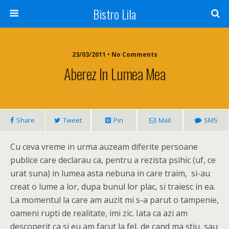
Bistro Lila
23/03/2011 • No Comments
Aberez In Lumea Mea
Share
Tweet
Pin
Mail
SMS
Cu ceva vreme in urma auzeam diferite persoane
publice care declarau ca, pentru a rezista psihic (uf, ce
urat suna) in lumea asta nebuna in care traim, si-au
creat o lume a lor, dupa bunul lor plac, si traiesc in ea.
La momentul la care am auzit mi s-a parut o tampenie,
oameni rupti de realitate, imi zic. Iata ca azi am
descoperit ca si eu am facut la fel, de cand ma stiu, sau