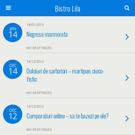
Bistro Lila
14/01/2013
JAN
14
Negresa marmorata
NO RESPONSES
14/12/2012
DEC
14
Dulciuri de sarbatori – martipan, cioco-
fistic
NO RESPONSES
12/12/2012
DEC
12
Cumparaturi online – sa te bazezi pe ele?
NO RESPONSES