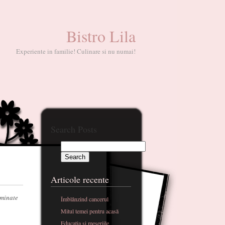
Bistro Lila
Experiente in familie! Culinare si nu numai!
Search Posts
Articole recente
rminate
Îmblânzind cancerul
Mitul temei pentru acasă
Educatia si meseriile