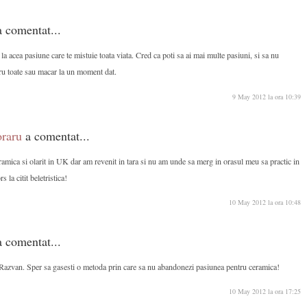
a comentat...
a acea pasiune care te mistuie toata viata. Cred ca poti sa ai mai multe pasiuni, si sa nu
tru toate sau macar la un moment dat.
9 May 2012 la ora 10:39
raru
a comentat...
mica si olarit in UK dar am revenit in tara si nu am unde sa merg in orasul meu sa practic in
 la citit beletristica!
10 May 2012 la ora 10:48
a comentat...
azvan. Sper sa gasesti o metoda prin care sa nu abandonezi pasiunea pentru ceramica!
10 May 2012 la ora 17:25