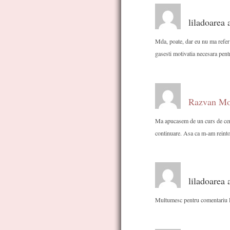
liladoarea 
Mda, poate, dar eu nu ma refer l
gasesti motivatia necesara pen
Razvan Mo
Ma apucasem de un curs de cera
continuare. Asa ca m-am reintors
liladoarea 
Multumesc pentru comentariu R