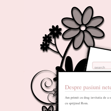
Despre pasiuni net
Am primit cu drag invitatia de a s
cu sprijinul Rom.