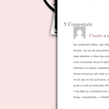
5 Comentarii
Claudia
a c
hm, intelesant subiect. mie chia
mi plac, nici nu ma mai gandesc 
mare intindere si chiar daca ac
cred ca pasiunile nu pot fi neter
suficient si ai mereu sentimentu
despre lucruri pe care simti ca t
ori de cate ori faci acel lucru, e
poate ca sunt eu acum prea obos
o ata dupa ea, existenta ta este
boala, o incapacitate, o schimb