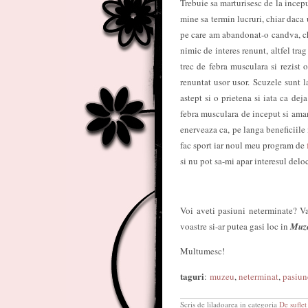
Trebuie sa marturisesc de la incep
mine sa termin lucruri, chiar daca
pe care am abandonat-o candva, ch
nimic de interes renunt, altfel tr
trec de febra musculara si rezist
renuntat usor usor. Scuzele sunt l
astept si o prietena si iata ca d
febra musculara de inceput si ama
enerveaza ca, pe langa beneficiile
fac sport iar noul meu program de
si nu pot sa-mi apar interesul deloc
Voi aveti pasiuni neterminate? Va
voastre si-ar putea gasi loc in
Muze
Multumesc!
taguri
:
muzeu
,
neterminat
,
pasiun
Scris de liladoarea in categoria
De suflet