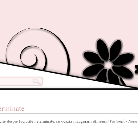
erminate
crie despre lucrurile neterminate, cu ocazia inaugurarii
Muzeului Pasiunilor Nete