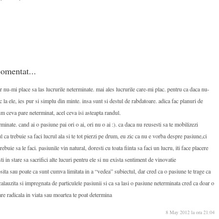
omentat...
r nu-mi place sa las lucrurile neterminate. mai ales lucrurile care-mi plac. pentru ca daca nu-
la ele, ies pur si simplu din minte. insa sunt si destul de rabdatoare. adica fac planuri de
um ceva pare neterminat, acel ceva isi asteapta randul.
minate. cand ai o pasiune pai ori o ai, ori nu o ai :). ca daca nu reusesti sa te mobilizezi
l ca trebuie sa faci lucrul ala si te tot pierzi pe drum, eu zic ca nu e vorba despre pasiune,ci
rebuie sa le faci. pasiunile vin natural, doresti cu toata fiinta sa faci un lucru, iti face placere
sti in stare sa sacrifici alte lucuri pentru ele si nu exista sentiment de vinovatie
ita sau poate ca sunt cumva limitata in a “vedea” subiectul, dar cred ca o pasiune te trage ca
 calauzita si impregnata de particulele pasiunii si ca sa lasi o pasiune neterminata cred ca doar o
are radicala in viata sau moartea te poat determina
8 May 2012 la ora 21:04