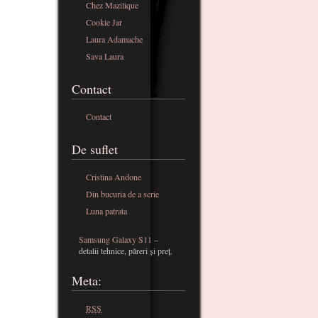
Chez Mazilique
Cookie Jar
Laura Adamache
Sava Laura
Contact
Contact
De suflet
Cristina Andone
Din bucuria de a scrie
Luna patrata
Samsung Galaxy S11
–
detalii tehnice, păreri și preț.
Meta:
RSS