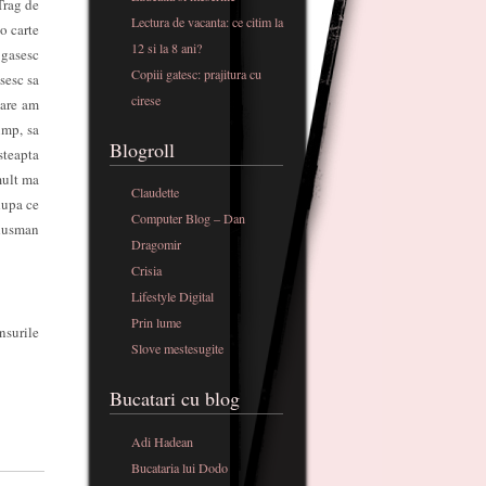
Trag de
Lectura de vacanta: ce citim la
o carte
12 si la 8 ani?
 gasesc
Copiii gatesc: prajitura cu
sesc sa
cirese
care am
imp, sa
Blogroll
steapta
mult ma
Claudette
dupa ce
Computer Blog – Dan
 dusman
Dragomir
Crisia
Lifestyle Digital
Prin lume
nsurile
Slove mestesugite
Bucatari cu blog
Adi Hadean
Bucataria lui Dodo