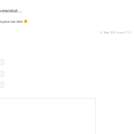
omentat...
nspirat mie titlul
11 May 2012 la ora 17:13