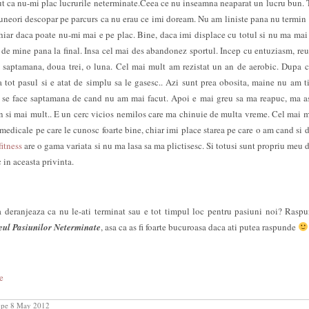
ut ca nu-mi plac lucrurile neterminate.Ceea ce nu inseamna neaparat un lucru bun. 
 uneori descopar pe parcurs ca nu erau ce imi doream. Nu am liniste pana nu termin 
iar daca poate nu-mi mai e pe plac. Bine, daca imi displace cu totul si nu ma mai
ag de mine pana la final. Insa cel mai des abandonez sportul. Incep cu entuziasm, reu
 o saptamana, doua trei, o luna. Cel mai mult am rezistat un an de aerobic. Dupa 
a tot pasul si e atat de simplu sa le gasesc.. Azi sunt prea obosita, maine nu am t
eja se face saptamana de cand nu am mai facut. Apoi e mai greu sa ma reapuc, ma a
n si mai mult.. E un cerc vicios nemilos care ma chinuie de multa vreme. Cel mai 
 medicale pe care le cunosc foarte bine, chiar imi place starea pe care o am cand si 
fitness
are o gama variata si nu ma lasa sa ma plictisesc. Si totusi sunt propriu meu
 in aceasta privinta.
 deranjeaza ca nu le-ati terminat sau e tot timpul loc pentru pasiuni noi? Raspu
ul Pasiunilor Neterminate
, asa ca as fi foarte bucuroasa daca ati putea raspunde
e
pe 8 May 2012