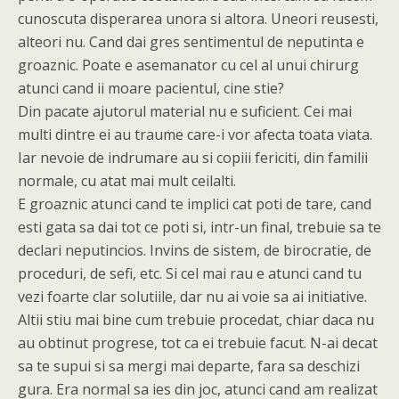
cunoscuta disperarea unora si altora. Uneori reusesti,
alteori nu. Cand dai gres sentimentul de neputinta e
groaznic. Poate e asemanator cu cel al unui chirurg
atunci cand ii moare pacientul, cine stie?
Din pacate ajutorul material nu e suficient. Cei mai
multi dintre ei au traume care-i vor afecta toata viata.
Iar nevoie de indrumare au si copiii fericiti, din familii
normale, cu atat mai mult ceilalti.
E groaznic atunci cand te implici cat poti de tare, cand
esti gata sa dai tot ce poti si, intr-un final, trebuie sa te
declari neputincios. Invins de sistem, de birocratie, de
proceduri, de sefi, etc. Si cel mai rau e atunci cand tu
vezi foarte clar solutiile, dar nu ai voie sa ai initiative.
Altii stiu mai bine cum trebuie procedat, chiar daca nu
au obtinut progrese, tot ca ei trebuie facut. N-ai decat
sa te supui si sa mergi mai departe, fara sa deschizi
gura. Era normal sa ies din joc, atunci cand am realizat