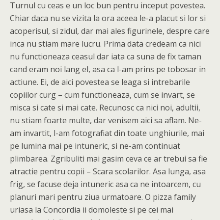
Turnul cu ceas e un loc bun pentru inceput povestea.
Chiar daca nu se vizita la ora aceea le-a placut si lor si
acoperisul, si zidul, dar mai ales figurinele, despre care
inca nu stiam mare lucru. Prima data credeam ca nici
nu functioneaza ceasul dar iata ca suna de fix taman
cand eram noi lang el, asa ca l-am prins pe tobosar in
actiune. Ei, de aici povestea se leaga si intrebarile
copiilor curg – cum functioneaza, cum se invart, se
misca si cate si mai cate. Recunosc ca nici noi, adultii,
nu stiam foarte multe, dar venisem aici sa aflam. Ne-
am invartit, l-am fotografiat din toate unghiurile, mai
pe lumina mai pe intuneric, si ne-am continuat
plimbarea. Zgribuliti mai gasim ceva ce ar trebui sa fie
atractie pentru copii – Scara scolarilor. Asa lunga, asa
frig, se facuse deja intuneric asa ca ne intoarcem, cu
planuri mari pentru ziua urmatoare. O pizza family
uriasa la Concordia ii domoleste si pe cei mai