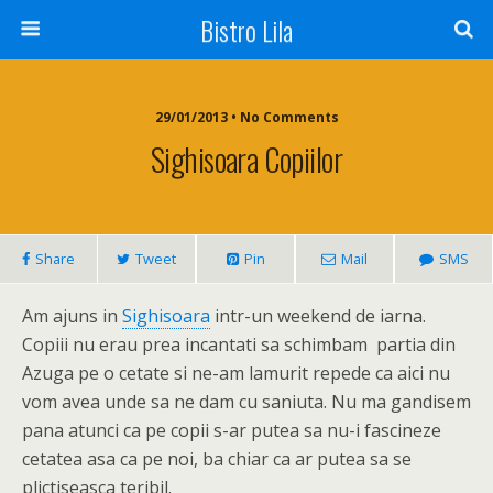
Bistro Lila
29/01/2013 • No Comments
Sighisoara Copiilor
Share
Tweet
Pin
Mail
SMS
Am ajuns in
Sighisoara
intr-un weekend de iarna.
Copiii nu erau prea incantati sa schimbam partia din
Azuga pe o cetate si ne-am lamurit repede ca aici nu
vom avea unde sa ne dam cu saniuta. Nu ma gandisem
pana atunci ca pe copii s-ar putea sa nu-i fascineze
cetatea asa ca pe noi, ba chiar ca ar putea sa se
plictiseasca teribil.