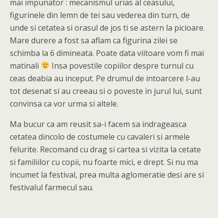
mai impunator : mecanismul urias al ceasului,
figurinele din lemn de tei sau vederea din turn, de
unde si cetatea si orasul de jos ti se astern la picioare.
Mare durere a fost sa aflam ca figurina zilei se
schimba la 6 dimineata. Poate data viitoare vom fi mai
matinali
Insa povestile copiilor despre turnul cu
ceas deabia au inceput. Pe drumul de intoarcere l-au
tot desenat si au creeau si o poveste in jurul lui, sunt
convinsa ca vor urma si altele.
Ma bucur ca am reusit sa-i facem sa indrageasca
cetatea dincolo de costumele cu cavaleri si armele
felurite. Recomand cu drag si cartea si vizita la cetate
si familiilor cu copii, nu foarte mici, e drept. Si nu ma
incumet la festival, prea multa aglomeratie desi are si
festivalul farmecul sau.