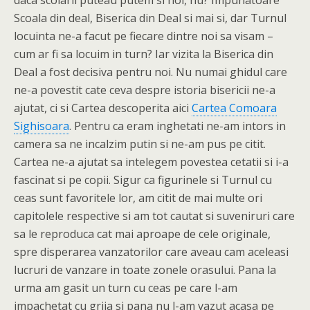
Scoala din deal, Biserica din Deal si mai si, dar Turnul
locuinta ne-a facut pe fiecare dintre noi sa visam –
cum ar fi sa locuim in turn? Iar vizita la Biserica din
Deal a fost decisiva pentru noi. Nu numai ghidul care
ne-a povestit cate ceva despre istoria bisericii ne-a
ajutat, ci si Cartea descoperita aici
Cartea Comoara
Sighisoara
. Pentru ca eram inghetati ne-am intors in
camera sa ne incalzim putin si ne-am pus pe citit.
Cartea ne-a ajutat sa intelegem povestea cetatii si i-a
fascinat si pe copii. Sigur ca figurinele si Turnul cu
ceas sunt favoritele lor, am citit de mai multe ori
capitolele respective si am tot cautat si suveniruri care
sa le reproduca cat mai aproape de cele originale,
spre disperarea vanzatorilor care aveau cam aceleasi
lucruri de vanzare in toate zonele orasului. Pana la
urma am gasit un turn cu ceas pe care l-am
impachetat cu grija si pana nu l-am vazut acasa pe