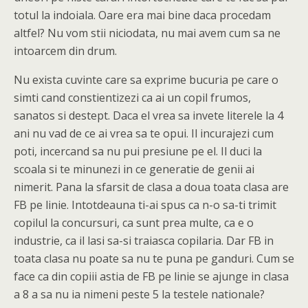
totul la indoiala. Oare era mai bine daca procedam
altfel? Nu vom stii niciodata, nu mai avem cum sa ne
intoarcem din drum.
Nu exista cuvinte care sa exprime bucuria pe care o
simti cand constientizezi ca ai un copil frumos,
sanatos si destept. Daca el vrea sa invete literele la 4
ani nu vad de ce ai vrea sa te opui. Il incurajezi cum
poti, incercand sa nu pui presiune pe el. Il duci la
scoala si te minunezi in ce generatie de genii ai
nimerit. Pana la sfarsit de clasa a doua toata clasa are
FB pe linie. Intotdeauna ti-ai spus ca n-o sa-ti trimit
copilul la concursuri, ca sunt prea multe, ca e o
industrie, ca il lasi sa-si traiasca copilaria. Dar FB in
toata clasa nu poate sa nu te puna pe ganduri. Cum se
face ca din copiii astia de FB pe linie se ajunge in clasa
a 8 a sa nu ia nimeni peste 5 la testele nationale?