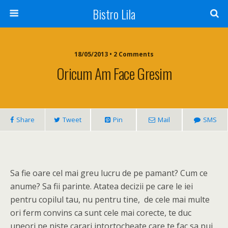
Bistro Lila
18/05/2013 • 2 Comments
Oricum Am Face Gresim
Share
Tweet
Pin
Mail
SMS
Sa fie oare cel mai greu lucru de pe pamant? Cum ce
anume? Sa fii parinte. Atatea decizii pe care le iei
pentru copilul tau, nu pentru tine, de cele mai multe
ori ferm convins ca sunt cele mai corecte, te duc
uneori pe niste carari intortocheate care te fac sa pui