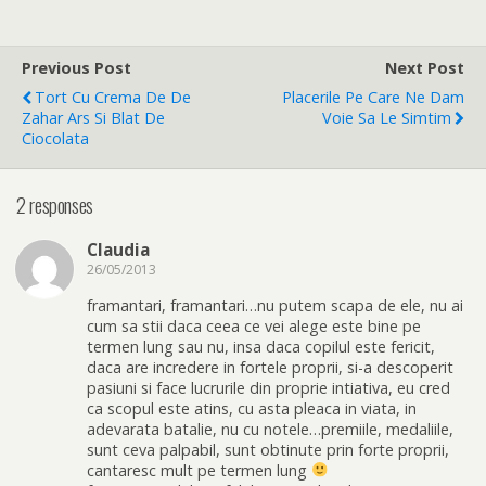
Previous Post
Next Post
Tort Cu Crema De De
Placerile Pe Care Ne Dam
Zahar Ars Si Blat De
Voie Sa Le Simtim
Ciocolata
2 responses
Claudia
26/05/2013
framantari, framantari…nu putem scapa de ele, nu ai
cum sa stii daca ceea ce vei alege este bine pe
termen lung sau nu, insa daca copilul este fericit,
daca are incredere in fortele proprii, si-a descoperit
pasiuni si face lucrurile din proprie intiativa, eu cred
ca scopul este atins, cu asta pleaca in viata, in
adevarata batalie, nu cu notele…premiile, medaliile,
sunt ceva palpabil, sunt obtinute prin forte proprii,
cantaresc mult pe termen lung