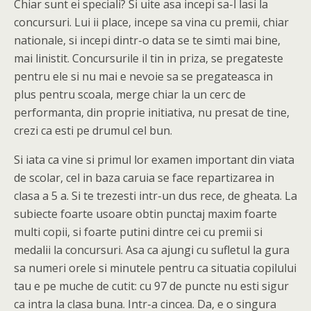
Chiar sunt ei speciali? Si uite asa incepi sa-l lasi la
concursuri. Lui ii place, incepe sa vina cu premii, chiar
nationale, si incepi dintr-o data se te simti mai bine,
mai linistit. Concursurile il tin in priza, se pregateste
pentru ele si nu mai e nevoie sa se pregateasca in
plus pentru scoala, merge chiar la un cerc de
performanta, din proprie initiativa, nu presat de tine,
crezi ca esti pe drumul cel bun.
Si iata ca vine si primul lor examen important din viata
de scolar, cel in baza caruia se face repartizarea in
clasa a 5 a. Si te trezesti intr-un dus rece, de gheata. La
subiecte foarte usoare obtin punctaj maxim foarte
multi copii, si foarte putini dintre cei cu premii si
medalii la concursuri. Asa ca ajungi cu sufletul la gura
sa numeri orele si minutele pentru ca situatia copilului
tau e pe muche de cutit: cu 97 de puncte nu esti sigur
ca intra la clasa buna. Intr-a cincea. Da, e o singura