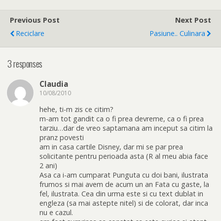
Previous Post
Next Post
Reciclare
Pasiune.. Culinara
3 responses
Claudia
10/08/2010
hehe, ti-m zis ce citim?
m-am tot gandit ca o fi prea devreme, ca o fi prea
tarziu…dar de vreo saptamana am inceput sa citim la
pranz povesti
am in casa cartile Disney, dar mi se par prea
solicitante pentru perioada asta (R al meu abia face
2 ani)
Asa ca i-am cumparat Punguta cu doi bani, ilustrata
frumos si mai avem de acum un an Fata cu gaste, la
fel, ilustrata. Cea din urma este si cu text dublat in
engleza (sa mai astepte nitel) si de colorat, dar inca
nu e cazul.