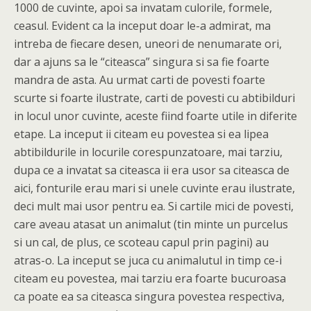
1000 de cuvinte, apoi sa invatam culorile, formele,
ceasul. Evident ca la inceput doar le-a admirat, ma
intreba de fiecare desen, uneori de nenumarate ori,
dar a ajuns sa le “citeasca” singura si sa fie foarte
mandra de asta. Au urmat carti de povesti foarte
scurte si foarte ilustrate, carti de povesti cu abtibilduri
in locul unor cuvinte, aceste fiind foarte utile in diferite
etape. La inceput ii citeam eu povestea si ea lipea
abtibildurile in locurile corespunzatoare, mai tarziu,
dupa ce a invatat sa citeasca ii era usor sa citeasca de
aici, fonturile erau mari si unele cuvinte erau ilustrate,
deci mult mai usor pentru ea. Si cartile mici de povesti,
care aveau atasat un animalut (tin minte un purcelus
si un cal, de plus, ce scoteau capul prin pagini) au
atras-o. La inceput se juca cu animalutul in timp ce-i
citeam eu povestea, mai tarziu era foarte bucuroasa
ca poate ea sa citeasca singura povestea respectiva,