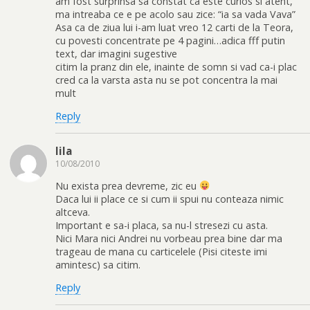
am fost surprinsa sa constat ca este curios si atent,
ma intreaba ce e pe acolo sau zice: “ia sa vada Vava”
Asa ca de ziua lui i-am luat vreo 12 carti de la Teora,
cu povesti concentrate pe 4 pagini…adica fff putin
text, dar imagini sugestive
citim la pranz din ele, inainte de somn si vad ca-i plac
cred ca la varsta asta nu se pot concentra la mai
mult
Reply
lila
10/08/2010
Nu exista prea devreme, zic eu
Daca lui ii place ce si cum ii spui nu conteaza nimic
altceva.
Important e sa-i placa, sa nu-l stresezi cu asta.
Nici Mara nici Andrei nu vorbeau prea bine dar ma
trageau de mana cu carticelele (Pisi citeste imi
amintesc) sa citim.
Reply