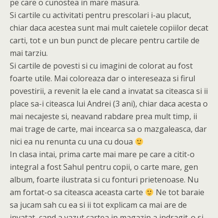
pe care o cunostea in mare masura.
Si cartile cu activitati pentru prescolari i-au placut,
chiar daca acestea sunt mai mult caietele copiilor decat
carti, tot e un bun punct de plecare pentru cartile de
mai tarziu.
Si cartile de povesti si cu imagini de colorat au fost
foarte utile. Mai coloreaza dar o intereseaza si firul
povestirii, a revenit la ele cand a invatat sa citeasca si ii
place sa-i citeasca lui Andrei (3 ani), chiar daca acesta o
mai necajeste si, neavand rabdare prea mult timp, ii
mai trage de carte, mai incearca sa o mazgaleasca, dar
nici ea nu renunta cu una cu doua
In clasa intai, prima carte mai mare pe care a citit-o
integral a fost Sahul pentru copii, o carte mare, gen
album, foarte ilustrata si cu fonturi prietenoase. Nu
am fortat-o sa citeasca aceasta carte
Ne tot baraie
sa jucam sah cu ea si ii tot explicam ca mai are de
invatat, cand a vazut cartea in magazin a indragit-o si