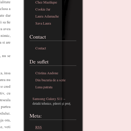
alitate
Chez Mazilique
clasa a
Cookie Jar
ate dar
Laura Adamache
i sa fie
Sava Laura
ca avea
 nimic,
Contact
 si are
Contact
, nu se
De suflet
a, insa
Cristina Andone
area nu
Din bucuria de a scrie
ve cred
Luna patrata
tiv, cu
Samsung Galaxy S11
–
reseala
detalii tehnice, păreri și preț.
 partea
ilului.
Meta:
ja ora,
e, veti
RSS