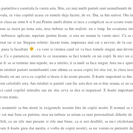
parintilor e esentiala la varsta asta. Stiu, cei mai multi parinti sunt nemultumiti de 
scoala, sa vina copilul acasa cu temele deja facute, de ex. Dar, sa fim seriosi. Ora la
n clasa au intre 6 si 8 ani.Pentru multi dintre ei inca e complicat sa-si scoata toate 
eau sa insist pe tema asta, insa trebuie sa fim realisti: nu e timp. Iar scoaterea te
 trebuiesc aplicate, repetate pentru fixare, si asta nu numai la varste mici. Ca sa
rsat iar si iar. Singura solutie: facem teme, impreuna atat cat e nevoie, de la caz 
 pana la facultate
, va veni si vremea cand isi va face temele singur, mai devr
a. Ca o paranteza, atentie la ce inseamna sa faci temele cu un copil. In nici un c
ai fi: sa se termine mai repede, nu a inteles, ii ia mult sa faca singur. Asta nu e ajut
 intalnit parinti nemultumiti care afirma ca acasa copiii lor stiu tot, la clasa insa
drsala ori are ceva cu copilul si deaia ii da noate proaste. E foarte important sa fim 
cere celorlalti asta. Am intalnit si parinti care fac asta desi nu-si dau seama, ei au 
nci cand copilul intreaba sau nu stie ceva sa dea ei raspunsul. E foarte importan
invata nimic.
 reamintit sa fim atenti la exigentele noastre fata de copiii nostri. E normal sa 
l cat mai bine cu putinta, insa nu trebuie sa uitam ca sunt personalitati diferite de 
ibili, ca au zile mai proaste si zile mai bune, ca si noi dealtfel, sa nu-i etichetam
oate fi foarte greu dar merita, e vorba de copiii nostri), sa nu venim cu pretentii d