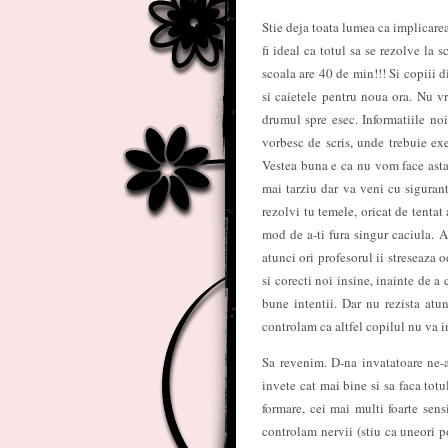
Stie deja toata lumea ca implicarea 
fi ideal ca totul sa se rezolve la 
scoala are 40 de min!!!
Si copiii di
si caietele pentru noua ora. Nu vr
drumul spre esec. Informatiile noi
vorbesc de scris, unde trebuie exe
Vestea buna e ca nu vom face asta
mai tarziu dar va veni cu sigurant
rezolvi tu temele, oricat de tentat 
mod de a-ti fura singur caciula. Am
atunci ori profesorul ii streseaza o
si corecti noi insine, inainte de a 
bune intentii. Dar nu rezista atu
controlam ca altfel copilul nu va 
Sa revenim. D-na invatatoare ne-a
invete cat mai bine si sa faca totu
formare, cei mai multi foarte sens
controlam nervii (stiu ca uneori p