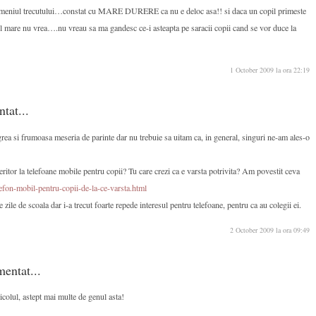
domeniul trecutului…constat cu MARE DURERE ca nu e deloc asa!! si daca un copil primeste
el mare nu vrea….nu vreau sa ma gandesc ce-i asteapta pe saracii copii cand se vor duce la
1 October 2009 la ora 22:19
ntat...
ea si frumoasa meseria de parinte dar nu trebuie sa uitam ca, in general, singuri ne-am ales-o
feritor la telefoane mobile pentru copii? Tu care crezi ca e varsta potrivita? Am povestit ceva
lefon-mobil-pentru-copii-de-la-ce-varsta.html
 zile de scoala dar i-a trecut foarte repede interesul pentru telefoane, pentru ca au colegii ei.
2 October 2009 la ora 09:49
entat...
icolul, astept mai multe de genul asta!