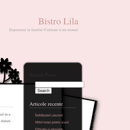
Bistro Lila
Experiente in familie! Culinare si nu numai!
Search Posts
Articole recente
nal m-a
Îmblânzind cancerul
sfaturi
Mitul temei pentru acasă
Educatia si meseriile