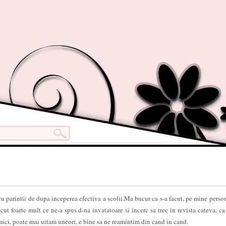
 cu parintii de dupa inceperea efectiva a scolii.Ma bucur ca s-a facut, pe mine perso
acut foarte mult ce ne-a spus d-na invatatoare si incerc sa trec in revista cateva, ca 
 mici, poate mai uitam uneori, e bine sa ne reamintim din cand in cand.