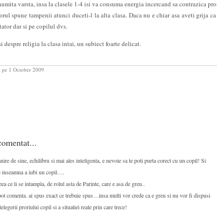
numita varsta, insa la clasele 1-4 isi va consuma energia incercand sa contrazica prof
orul spune tampenii atunci duceti-l la alta clasa. Daca nu e chiar asa aveti grija ca 
tator dar si pe copilul dvs.
 despre religia la clasa intai, un subiect foarte delicat.
a
pe 1 October 2009
omentat...
re de sine, echilibru si mai ales inteligenta, e nevoie sa te poti purta corect cu un copil! Si
ce inseamna a iubi un copil….
eea ce li se intampla, de rolul asta de Parinte, care e asa de greu..
pot comenta. ai spus exact ce trebuie spus…insa multi vor crede ca e greu si nu vor fi dispusi
elegerii proriului copil si a situatiei reale prin care trece!