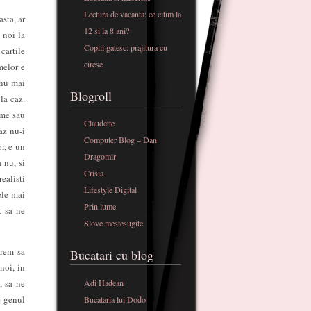
Lectura de vacanta: ce citim la
asta, ar
12 si la 8 ani?
 noi la
Copiii gatesc: prajitura cu
cartile
cirese
melor e
 nu mai
Blogroll
la caz.
eme sau
Claudette
az nu-i
Computer Blog – Dan
or, e un
Dragomir
 nu, si
Crisia
realisti
Lifestyle Digital
cele mai
Prin lume
t sa ne
Slove mestesugite
vrem sa
Bucatari cu blog
noi, in
Adi Hadean
, sa ne
e genul
Bucataria lui Dodo