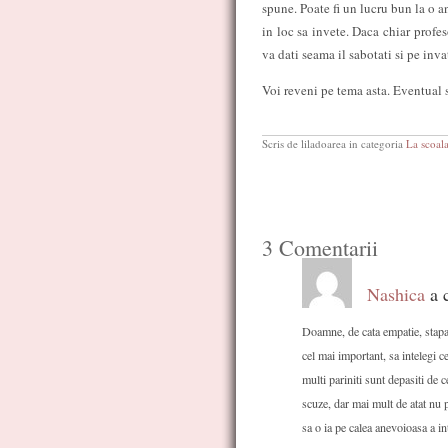
spune. Poate fi un lucru bun la o a
in loc sa invete. Daca chiar profes
va dati seama il sabotati si pe inva
Voi reveni pe tema asta. Eventual si
Scris de liladoarea in categoria
La scoal
3 Comentarii
Nashica
a c
Doamne, de cata empatie, stapani
cel mai important, sa intelegi 
multi pariniti sunt depasiti de c
scuze, dar mai mult de atat nu 
sa o ia pe calea anevoioasa a int