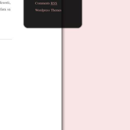
esorii,
Comments
RSS
fara sa
Wordpress Themes