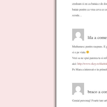
credeam si eu ca bataia e de 
bataie pentru ca vrea ceva ce c
scoala…
lila a come
Multumesc pentru raspuns. E gr
si e pe viata
Vrei sa ne spui parerea ta si re
aici:
http://www.okey.ro/lila/te
Pe Mara a interesat-o in primele
braco a com
Genial personaj! Foarte tare art