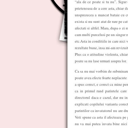
“ala de ce poate si tu nu”. Sigur
prietenoasa de a cere asta, chiar d
unsprezecea a mancat bataie cu cur
exista si nu sunt atat de rare pe ca
afectati si altfel. Mara, dupa o zi 
cam multi purcelusi pe un singur ra
etc.Asta in conditiile in care nici
rezultate bune, insa mi-am revizuit
Plus ca o atitudine violenta, chia
poate sa nu lase urmari asupra lor.
Ca sa nu mai vorbim de subminarea i
poate avea efecte foarte neplacute
a spus corect, e corect ca mine pen
ca in primul rand parintele care 
directorul daca e cazul, dar nu in
explicati copilului varianta corec
parintilor ca invatatorul nu are dre
Veti spune ca asta il afecteaza pe 
nu va mai putea invata bine nici e