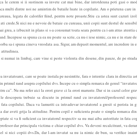
 ca le cerem si ii sustinem sa invete cat mai bine, dar intotdeuna poti gasi o mod
aca multi dintre noi ne amintim de bataile luate in copilarie. Am o prietena care in 
eaua, legata de calorifer fiind, pentru note proaste.Stiu ca astea sunt cazuri izol
t ati crede.Si nici nu e nevoie de bataie cu cureaua, unii copii sunt destul de sensibil
mai grea, a izbucnit in plans si s-a consumat toata seara pentru ca i-am atras atentia 
nd. Incepuse sa spuna ca ea nu poate sa scrie, ca nu-i iese nimic, ca nu e in stare de
 vorba sa-i spuna cineva vreodata asa. Sigur, am depasit momentul, are incredere in ea
 atitudinea.
r si numai in limbaj, care vine si peste violenta din desene, din pauze, de pe strada
nvatatoarei, care se poate instala pe nesimtite, fara o intentie clara in directia ast
 in primul rand asupra copilului dvs. Incepe cu o simpla remarca de genul “invatato
tru ca”. Nu ma refer aici la erori grave ci la erori marunte. Dar si in cazul celor gra
le descopera trebuie sa discute in primul rand cu invatatorul/profesorul respec
 fata copilului. Daca va lamuriti ca intr-adevar invatatorul a gresit si perista in g
ta dar aveti grija la atitudine. Pentru copil e suficienta poate o simpla remarca din
ptate si va fi suficient ca invatatorul respectiv sa nu mai aiba autoritate in fata cop
profesor dar principala victima e chiar copilul dvs. Va deveni recalcitrant, va deran
l si nici copiii dvs.Da, dar l-am invatat sa nu ia nimic de bun, sa verifice inaint