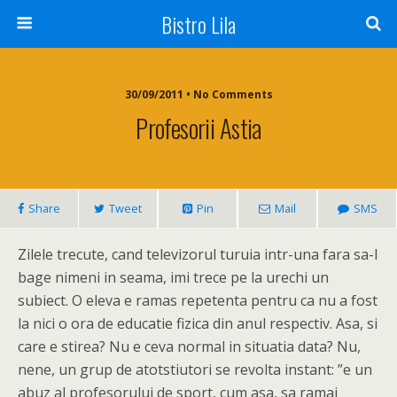
Bistro Lila
30/09/2011 • No Comments
Profesorii Astia
Share
Tweet
Pin
Mail
SMS
Zilele trecute, cand televizorul turuia intr-una fara sa-l
bage nimeni in seama, imi trece pe la urechi un
subiect. O eleva e ramas repetenta pentru ca nu a fost
la nici o ora de educatie fizica din anul respectiv. Asa, si
care e stirea? Nu e ceva normal in situatia data? Nu,
nene, un grup de atotstiutori se revolta instant: ”e un
abuz al profesorului de sport, cum asa, sa ramai