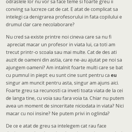
odraslele lor nu vor sa face teme si foarte greu ii
conving sa lucreze cat de cat. E atat de complicat sa
intelegi ca denigrarea profesorului in fata copilului e
drumul clar care necolaborare?
Nu cred sa existe printre noi cineva care sa nu fi
apreciat macar un profesor in viata lui, ca toti am
trecut printr-o scoala sau mai multe. Cat de des ati
auzit de oameni din astia, care ne-au ajutat pe noi sa
ajungem oameni? Am intalnit foarte multi care se bat
cu pumnul in piept: eu sunt cine sunt pentru ca
eu
singur am muncit pentru asta, singur am ajuns aici.
Foarte greu sa recunosti ca inveti toata viata de la cei
de langa tine, cu voia sau fara voia ta. Chiar nu putem
avea un moment de sinceritate niciodata in viata? Nici
macar cu noi insine? Ne putem privi in oglinda?
De ce e atat de greu sa intelegem cat rau face