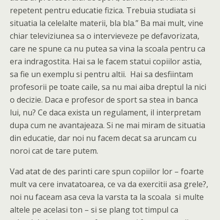
repetent pentru educatie fizica. Trebuia studiata si
situatia la celelalte materii, bla bla.” Ba mai mult, vine
chiar televiziunea sa o intervieveze pe defavorizata,
care ne spune ca nu putea sa vina la scoala pentru ca
era indragostita. Hai sa le facem statui copiilor astia,
sa fie un exemplu si pentru altii. Hai sa desfiintam
profesorii pe toate caile, sa nu mai aiba dreptul la nici
o decizie. Daca e profesor de sport sa stea in banca
lui, nu? Ce daca exista un regulament, il interpretam
dupa cum ne avantajeaza. Si ne mai miram de situatia
din educatie, dar noi nu facem decat sa aruncam cu
noroi cat de tare putem.
Vad atat de des parinti care spun copiilor lor – foarte
mult va cere invatatoarea, ce va da exercitii asa grele?,
noi nu faceam asa ceva la varsta ta la scoala si multe
altele pe acelasi ton – si se plang tot timpul ca