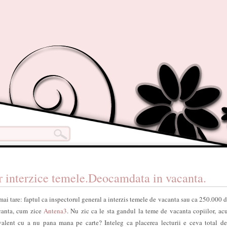
ar interzice temele.Deocamdata in vacanta.
mai tare: faptul ca inspectorul general a interzis temele de vacanta sau ca 250.000 d
canta, cum zice
Antena3
. Nu zic ca le sta gandul la teme de vacanta copiilor, ac
ivalent cu a nu pana mana pe carte?
Inteleg ca placerea lecturii e ceva total de