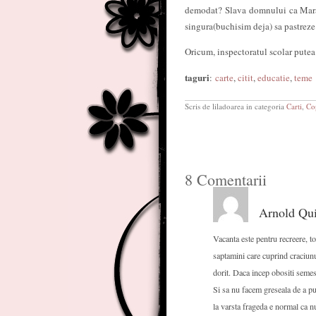
demodat? Slava domnului ca Mara, c
singura(buchisim deja) sa pastrez
Oricum, inspectoratul scolar putea 
taguri
:
carte
,
citit
,
educatie
,
teme
Scris de liladoarea in categoria
Carti
,
Co
8 Comentarii
Arnold Qui
Vacanta este pentru recreere, t
saptamini care cuprind craciunul
dorit. Daca incep obositi semest
Si sa nu facem greseala de a pu
la varsta frageda e normal ca n