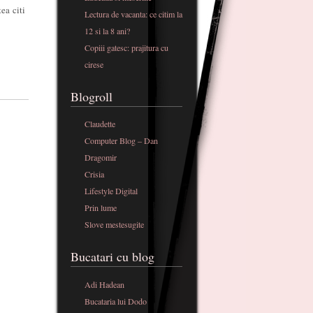
ea citi
Lectura de vacanta: ce citim la
12 si la 8 ani?
Copiii gatesc: prajitura cu
cirese
Blogroll
Claudette
Computer Blog – Dan
Dragomir
Crisia
Lifestyle Digital
Prin lume
Slove mestesugite
Bucatari cu blog
Adi Hadean
Bucataria lui Dodo