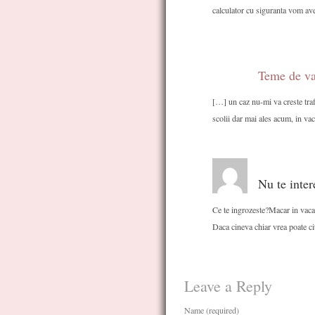
calculator cu siguranta vom av
Teme de va
[…] un caz nu-mi va creste traf
scolii dar mai ales acum, in va
Nu te inter
Ce te ingrozeste?Macar in vacan
Daca cineva chiar vrea poate cit
Leave a Reply
Name (required)