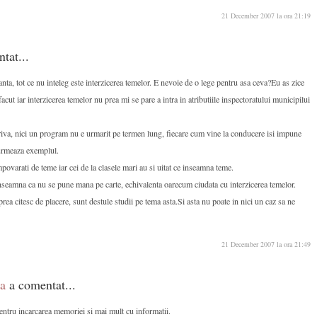
21 December 2007 la ora 21:19
ntat...
ta, tot ce nu inteleg este interzicerea temelor. E nevoie de o lege pentru asa ceva?Eu as zice
acut iar interzicerea temelor nu prea mi se pare a intra in atributiile inspectoratului municipilui
iva, nici un program nu e urmarit pe termen lung, fiecare cum vine la conducere isi impune
i urmeaza exemplul.
mpovarati de teme iar cei de la clasele mari au si uitat ce inseamna teme.
inseamna ca nu se pune mana pe carte, echivalenta oarecum ciudata cu interzicerea temelor.
prea citesc de placere, sunt destule studii pe tema asta.Si asta nu poate in nici un caz sa ne
21 December 2007 la ora 21:49
a
a comentat...
entru incarcarea memoriei si mai mult cu informatii.