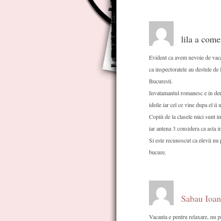
lila a come
Evident ca avem nevoie de vacan
ca inspectoratele au destule de f
Bucuresti.
Invatamantul romanesc e in der
ideile iar cel ce vine dupa el i
Copiii de la clasele mici sunt i
iar antena 3 considera ca asta 
Si este recunoscut ca elevii nu 
bucure.
Sabau Ioan
Vacanta e pentru relaxare, nu p