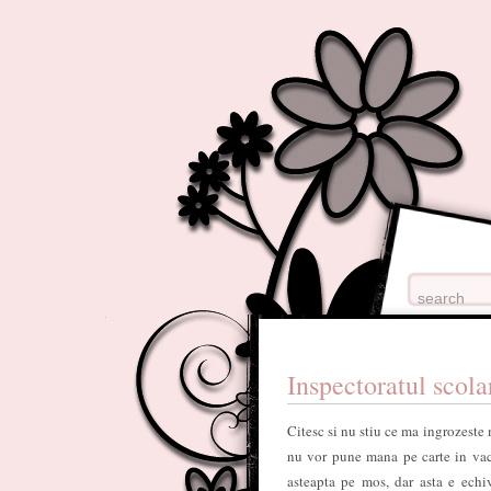
Inspectoratul scol
Citesc si nu stiu ce ma ingrozeste 
nu vor pune mana pe carte in va
asteapta pe mos, dar asta e ech