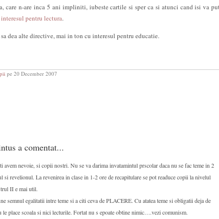
are n-are inca 5 ani impliniti, iubeste cartile si sper ca si atunci cand isi va put
e
interesul pentru lectura
.
sa dea alte directive, mai in ton cu interesul pentru educatie.
pii
pe 20 December 2007
ntus a comentat...
oti avem nevoie, si copii nostri. Nu se va darima invatamintul prscolar daca nu se fac teme in 2
 si revelionul. La revenirea in clase in 1-2 ore de recapitulare se pot readuce copii la nivelul
rul II e mai util.
ne semnul egalitatii intre teme si a citi ceva de PLACERE. Cu atatea teme si obligatii deja de
u le place scoala si nici lecturile. Fortat nu s epoate obtine nimic….vezi comunism.