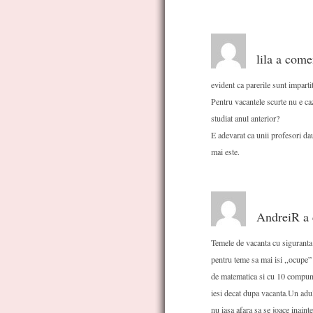
lila a come
evident ca parerile sunt imparti
Pentru vacantele scurte nu e ca
studiat anul anterior?
E adevarat ca unii profesori dau
mai este.
AndreiR a 
Temele de vacanta cu siguranta s
pentru teme sa mai isi ,,ocupe”
de matematica si cu 10 compuner
iesi decat dupa vacanta.Un adul
nu iasa afara sa se joace inai