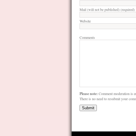
Mail (will not be published) (required)
Website
Comments
Please note:
Comment moderation is e
There is no need to resubmit your com