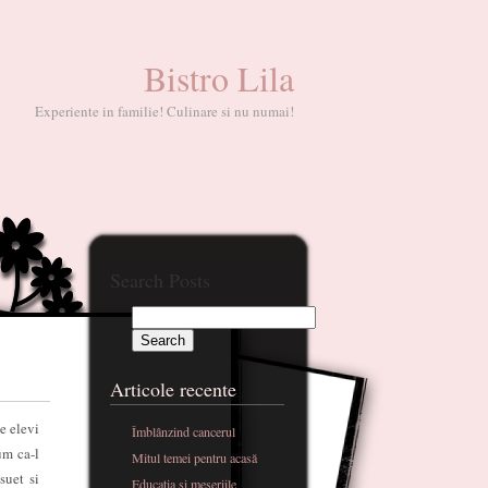
Bistro Lila
Experiente in familie! Culinare si nu numai!
Search Posts
Articole recente
e elevi
Îmblânzind cancerul
um ca-l
Mitul temei pentru acasă
suet si
Educatia si meseriile