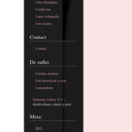
Chez Mazilique
Cookie Jar
Laura Adamache
Sava Laura
Contact
Contact
De suflet
Cristina Andone
Din bucuria de a scrie
Luna patrata
Samsung Galaxy S11
–
detalii tehnice, păreri și preț.
Meta:
RSS