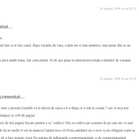
26 January 2009 la ora 20:22
ntat...
te.
zul dar ce te faci cand, dupa vacanta de vara, copiii nu-si mai amintesc mai nimic din ce au
 prea multe teme, dar sunt putini. Si de aici pana la interzicerea totala a temelor de vacanta
28 January 2009 la ora 16:40
comentat...
unt o prostie.Ganditi-va la elevul de clasa a 6-a dupa ce a stat la scoala 7 ore si inca trei
 timpul cu 100 de pagini
i de trei pagini fiecare pentru a se ”cultiva”.DA,se cultiva pe scaunul de pe care nu va mai
t sta in medie 8 ore la munca.Copilul insa 10.Noua adultilor ne e usor sa ne obligam copii sa
nte de a face temele.Apoi Ne miram de tulburarile comportamentale si de comportamentul