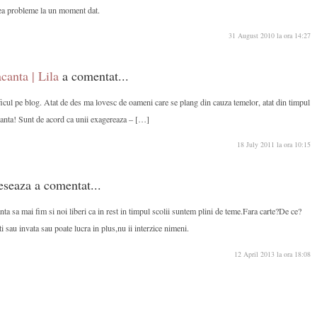
ea probleme la un moment dat.
31 August 2010 la ora 14:27
canta | Lila
a comentat...
icul pe blog. Atat de des ma lovesc de oameni care se plang din cauza temelor, atat din timpul
canta! Sunt de acord ca unii exagereaza – […]
18 July 2011 la ora 10:15
eseaza a comentat...
ta sa mai fim si noi liberi ca in rest in timpul scolii suntem plini de teme.Fara carte?De ce?
i sau invata sau poate lucra in plus,nu ii interzice nimeni.
12 April 2013 la ora 18:08