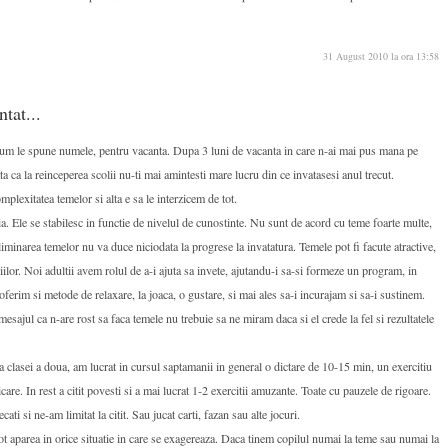
31 August 2010 la ora 13:58
tat...
um le spune numele, pentru vacanta. Dupa 3 luni de vacanta in care n-ai mai pus mana pe
ata ca la reinceperea scolii nu-ti mai amintesti mare lucru din ce invatasesi anul trecut.
lexitatea temelor si alta e sa le interzicem de tot.
a. Ele se stabilesc in functie de nivelul de cunostinte. Nu sunt de acord cu teme foarte multe,
liminarea temelor nu va duce niciodata la progrese la invatatura. Temele pot fi facute atractive,
ilor. Noi adultii avem rolul de a-i ajuta sa invete, ajutandu-i sa-si formeze un program, in
 oferim si metode de relaxare, la joaca, o gustare, si mai ales sa-i incurajam si sa-i sustinem.
sajul ca n-are rost sa faca temele nu trebuie sa ne miram daca si el crede la fel si rezultatele
a clasei a doua, am lucrat in cursul saptamanii in general o dictare de 10-15 min, un exercitiu
are. In rest a citit povesti si a mai lucrat 1-2 exercitii amuzante. Toate cu pauzele de rigoare.
cati si ne-am limitat la citit. Sau jucat carti, fazan sau alte jocuri.
 aparea in orice situatie in care se exagereaza. Daca tinem copilul numai la teme sau numai la