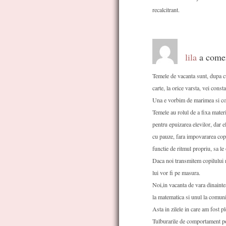
recalcitrant.
lila
a comen
Temele de vacanta sunt, dupa c
carte, la orice varsta, vei const
Una e vorbim de marimea si comp
Temele au rolul de a fixa materi
pentru epuizarea elevilor, dar e
cu pauze, fara impovararea copi
functie de ritmul propriu, sa le
Daca noi transmitem copilului me
lui vor fi pe masura.
Noi,in vacanta de vara dinainte
la matematica si unul la comunic
Asta in zilele in care am fost ple
Tulburarile de comportament pot